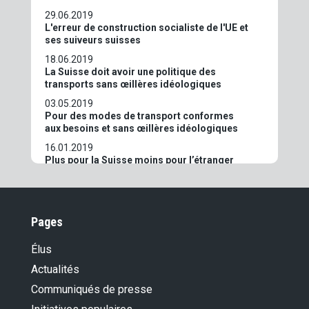
29.06.2019
L'erreur de construction socialiste de l'UE et
ses suiveurs suisses
18.06.2019
La Suisse doit avoir une politique des
transports sans œillères idéologiques
03.05.2019
Pour des modes de transport conformes
aux besoins et sans œillères idéologiques
16.01.2019
Plus pour la Suisse moins pour l’étranger
27.10.2018
La sécurité n'est pas tout, mais tout est vain
sans sécurité
Pages
23.10.2018
Démasquer les escrocs à l'assurance –
Élus
protéger les assurés honnêtes (OUI aux
détectives des assurances sociales)
Actualités
28.05.2018
Communiqués de presse
Les contes héroïques des trouillards