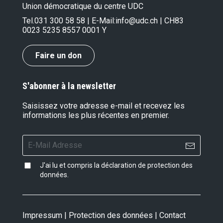
Union démocratique du centre UDC
14.01.2017
Le cas particulier suisse: l'importance de la
Tel.
031 300 58 58
| E-Mail:
info@udc.ch
| CH83
démocratie directe
0023 5235 8557 0001 Y
20.12.2016
Violation de la Constitution
Faire un don
16.12.2016
Vote pour une non-application du texte
contre l’immigration de masse
S'abonner à la newsletter
16.11.2016
NON à une dangereuse dépendance de
Saisissez votre adresse e-mail et recevez les
l'étranger! NON à l'initiative "Sortir du
informations les plus récentes en premier.
nucléaire"!
27.10.2016
Gestion autonome et réduction notable de
l'immigration
25.10.2016
J'ai lu et compris la
déclaration de protection des
«Les perdants de la votation se soumettent à
données
.
l’UE!»
27.07.2016
Les dangereuses conséquences d'une
Impressum
|
Protection des données
|
Contact
immigration incontrôlée et démesurée – la