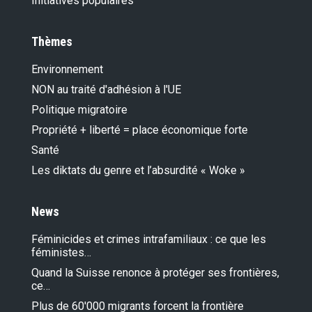
Initiatives populaires
22.05.2018
Les beaux parleurs et les jongleurs de
chiffres dans le domaine de l’asile
Thèmes
02.05.2018
Les beaux parleurs et les jongleurs de
Environnement
chiffres de l'asile
NON au traité d'adhésion à l'UE
24.04.2018
L’argent dépensé dans des casinos en
Politique migratoire
Suisse doit rester en Suisse!
Propriété + liberté = place économique forte
06.04.2018
Santé
Une chose moins mauvaise n'est pas bonne
pour autant
Les diktats du genre et l’absurdité « Woke »
24.03.2018
Dénoncer, travailler et remettre de l'ordre:
les violeurs de la Constitution et les
News
fossoyeurs de la démocratie doivent
disparaître pour que la Suisse reste la
Féminicides et crimes intrafamiliaux : ce que les
Suisse
féministes…
01.02.2018
Quand la Suisse renonce à protéger ses frontières,
Mauvaise politique d’asile
ce…
07.11.2017
Plus de 60'000 migrants forcent la frontière
Cela suffit, Madame la Conseillère fédérale