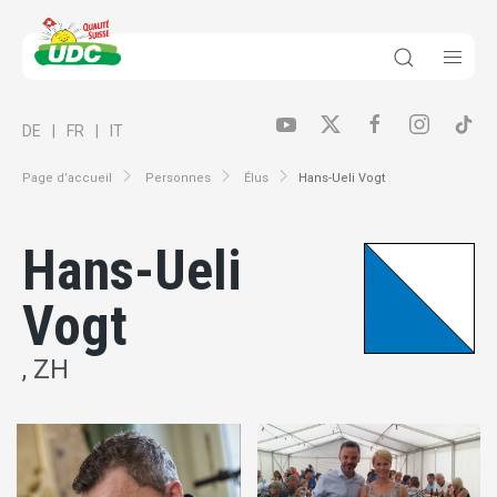
DE
FR
IT
Page d’accueil
Personnes
Élus
Hans-Ueli Vogt
Hans-Ueli
Vogt
, ZH