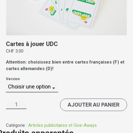
Cartes à jouer UDC
CHF
3.00
Attention: choisissez bien entre cartes françaises (F) et
cartes allemandes (D)!
Version
quantité
AJOUTER AU PANIER
de
Cartes
à
jouer
Catégorie :
Articles publicitaires et Give-Aways
UDC