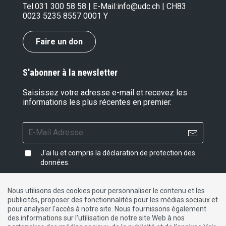
Tel.
031 300 58 58
| E-Mail:
info@udc.ch
| CH83
0023 5235 8557 0001 Y
Faire un don
S'abonner à la newsletter
Saisissez votre adresse e-mail et recevez les
informations les plus récentes en premier.
J'ai lu et compris la
déclaration de protection des
données
.
Nous utilisons des cookies pour personnaliser le contenu et les
publicités, proposer des fonctionnalités pour les médias sociaux et
Impressum
|
Protection des données
|
Contact
pour analyser l'accès à notre site. Nous fournissons également
des informations sur l'utilisation de notre site Web à nos