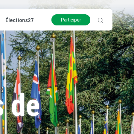
Élections27
Participer
DE
FR
IT
s de