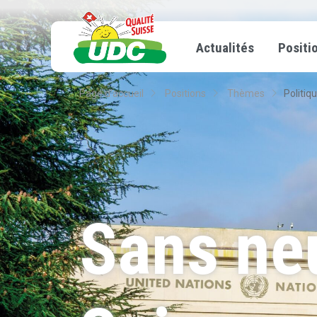
Actualités
Positi
Page d’accueil
Positions
Thèmes
Politiq
Sans neu