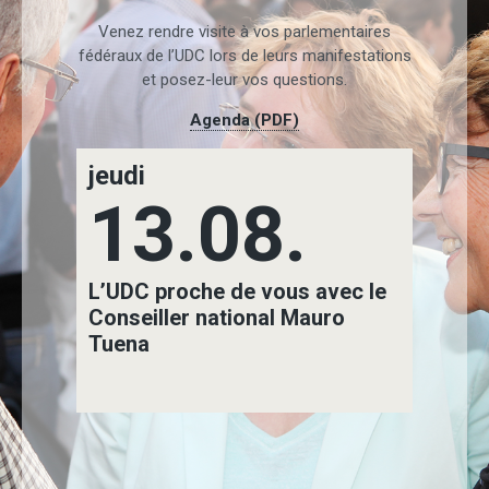
Venez rendre visite à vos parlementaires
fédéraux de l’UDC lors de leurs manifestations
et posez-leur vos questions.
Agenda (PDF)
jeudi
sa
13.08.
L’UDC proche de vous avec le
L’
Conseiller national Mauro
Con
Tuena
dü