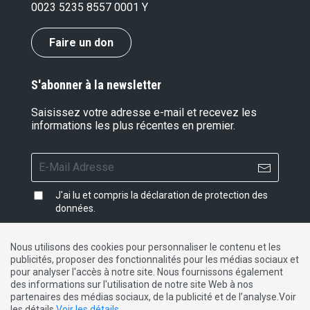
0023 5235 8557 0001 Y
Faire un don
S'abonner à la newsletter
Saisissez votre adresse e-mail et recevez les
informations les plus récentes en premier.
J'ai lu et compris la
déclaration de protection des
données
.
Nous utilisons des cookies pour personnaliser le contenu et les
publicités, proposer des fonctionnalités pour les médias sociaux et
Impressum
|
Protection des données
|
Contact
pour analyser l'accès à notre site. Nous fournissons également
des informations sur l'utilisation de notre site Web à nos
partenaires des médias sociaux, de la publicité et de l’analyse.Voir
DE
FR
IT
les détails
Voir les détails