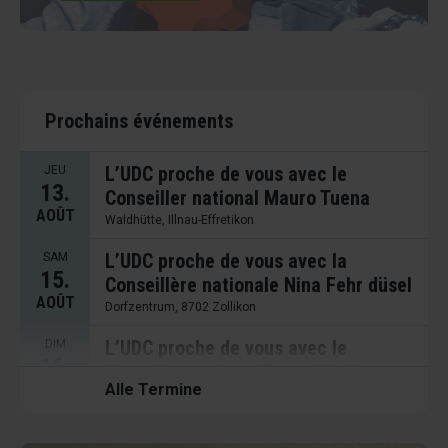
Prochains événements
L’UDC proche de vous avec le
JEU
13.
Conseiller national Mauro Tuena
AOÛT
Waldhütte, Illnau-Effretikon
L’UDC proche de vous avec la
SAM
15.
Conseillère nationale Nina Fehr düsel
AOÛT
Dorfzentrum, 8702 Zollikon
L’UDC proche de vous avec le
DIM
16.
Conseiller national Bruno Walliser
AOÛT
Alle Termine
Glacestand SVP, Dorfzentrum, 8702 Zollikon