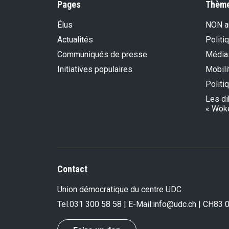
Pages
Thèm
Élus
NON au
Actualités
Politi
Communiqués de presse
Média
Initiatives populaires
Mobili
Politi
Les di
« Wok
Contact
Union démocratique du centre UDC
Tel.
031 300 58 58
| E-Mail:
info@udc.ch
| CH83 