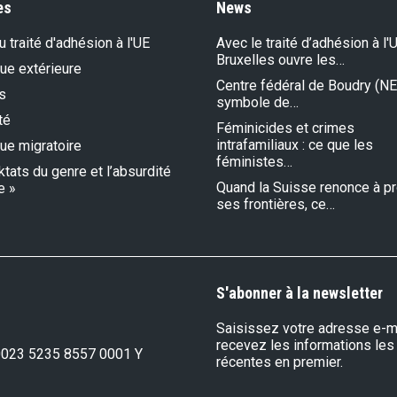
es
News
 traité d'adhésion à l'UE
Avec le traité d’adhésion à l'U
Bruxelles ouvre les…
que extérieure
Centre fédéral de Boudry (NE)
s
symbole de…
té
Féminicides et crimes
intrafamiliaux : ce que les
que migratoire
féministes…
ktats du genre et l’absurdité
Quand la Suisse renonce à p
e »
ses frontières, ce…
S'abonner à la newsletter
Saisissez votre adresse e-ma
recevez les informations les
0023 5235 8557 0001 Y
récentes en premier.