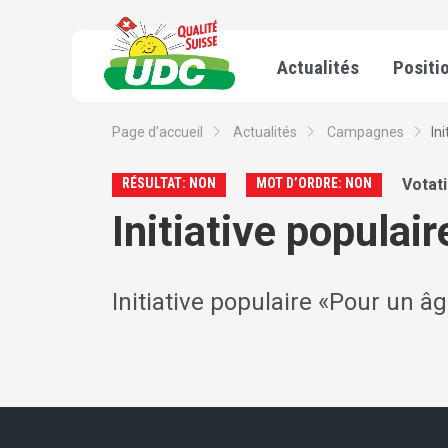
Actualités
Positi
Page d’accueil
Actualités
Campagnes
In
RÉSULTAT: NON
MOT D’ORDRE: NON
Votat
Initiative populai
Initiative populaire «Pour un âg