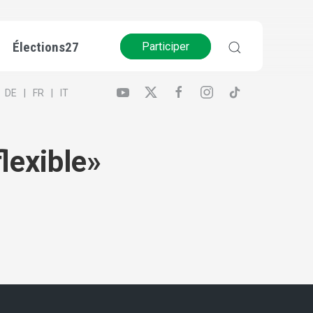
Élections27
Participer
DE
FR
IT
flexible»