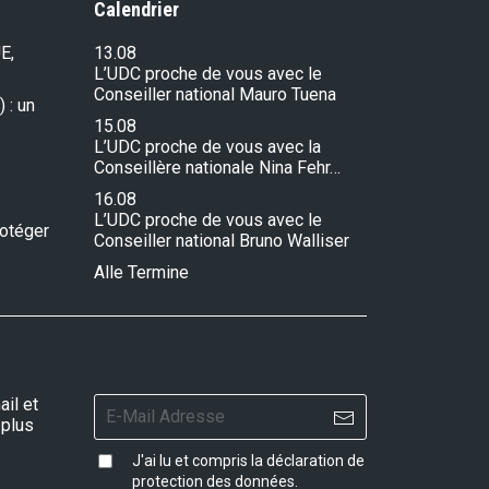
Calendrier
E,
13.08
L’UDC proche de vous avec le
Conseiller national Mauro Tuena
 : un
15.08
L’UDC proche de vous avec la
Conseillère nationale Nina Fehr…
16.08
L’UDC proche de vous avec le
rotéger
Conseiller national Bruno Walliser
Alle Termine
il et
 plus
J'ai lu et compris la
déclaration de
protection des données
.