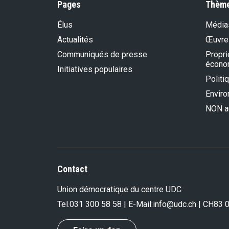
Pages
Thèm
Élus
Média
Actualités
Œuvre
Communiqués de presse
Propri
écono
Initiatives populaires
Politi
Envir
NON au
Contact
Union démocratique du centre UDC
Tel.
031 300 58 58
| E-Mail:
info@udc.ch
| CH83 