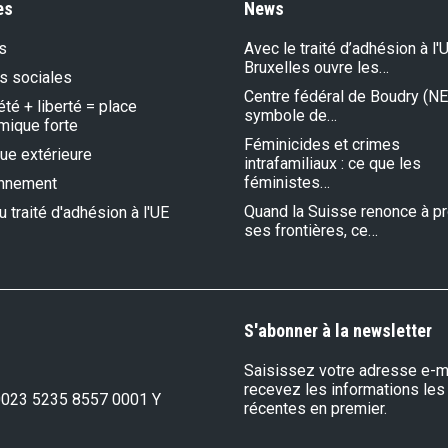
es
News
s
Avec le traité d’adhésion à l'U
Bruxelles ouvre les…
s sociales
Centre fédéral de Boudry (NE)
été + liberté = place
symbole de…
mique forte
Féminicides et crimes
que extérieure
intrafamiliaux : ce que les
féministes…
onnement
Quand la Suisse renonce à p
 traité d'adhésion à l'UE
ses frontières, ce…
S'abonner à la newsletter
Saisissez votre adresse e-ma
recevez les informations les
0023 5235 8557 0001 Y
récentes en premier.