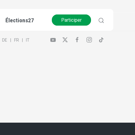
Élections27
Participer
DE
FR
IT