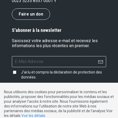
0023 5235 8557 0001 Y
Faire un don
S'abonner à la newsletter
Saisissez votre adresse e-mail et recevez les
informations les plus récentes en premier.
J'ai lu et compris la
déclaration de protection des
données
.
Nous utilisons des cookies pour personnaliser le contenu et les
publicités, proposer des fonctionnalités pour les médias sociaux et
Impressum
|
Protection des données
|
Contact
pour analyser l'accès à notre site. Nous fournissons également
des informations sur l'utilisation de notre site Web à nos
partenaires des médias sociaux, de la publicité et de l’analyse.Voir
DE
FR
IT
les détails
Voir les détails