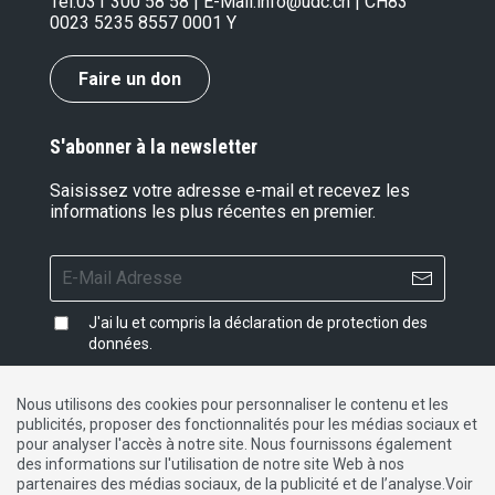
Tel.
031 300 58 58
| E-Mail:
info@udc.ch
| CH83
0023 5235 8557 0001 Y
Faire un don
S'abonner à la newsletter
Saisissez votre adresse e-mail et recevez les
informations les plus récentes en premier.
J'ai lu et compris la
déclaration de protection des
données
.
Nous utilisons des cookies pour personnaliser le contenu et les
publicités, proposer des fonctionnalités pour les médias sociaux et
Impressum
|
Protection des données
|
Contact
pour analyser l'accès à notre site. Nous fournissons également
des informations sur l'utilisation de notre site Web à nos
partenaires des médias sociaux, de la publicité et de l’analyse.Voir
DE
FR
IT