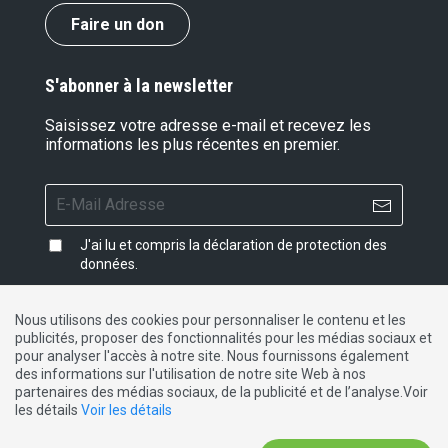
Faire un don
S'abonner à la newsletter
Saisissez votre adresse e-mail et recevez les
informations les plus récentes en premier.
J'ai lu et compris la
déclaration de protection des
données
.
Nous utilisons des cookies pour personnaliser le contenu et les
publicités, proposer des fonctionnalités pour les médias sociaux et
Impressum
|
Protection des données
|
Contact
pour analyser l'accès à notre site. Nous fournissons également
des informations sur l'utilisation de notre site Web à nos
partenaires des médias sociaux, de la publicité et de l’analyse.Voir
DE
FR
IT
les détails
Voir les détails