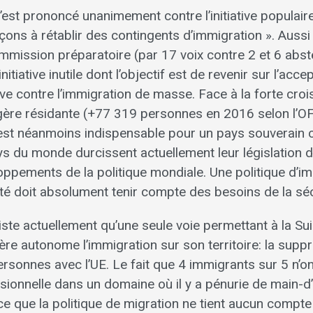
est prononcé unanimement contre l’initiative populair
ons à rétablir des contingents d’immigration ». Aussi 
ommission préparatoire (par 17 voix contre 2 et 6 abst
itiative inutile dont l’objectif est de revenir sur l’acce
ative contre l’immigration de masse. Face à la forte cro
gère résidante (+77 319 personnes en 2016 selon l’OF
 est néanmoins indispensable pour un pays souverain
 du monde durcissent actuellement leur législation d
oppements de la politique mondiale. Une politique d’i
ité doit absolument tenir compte des besoins de la séc
existe actuellement qu’une seule voie permettant à la Su
e autonome l’immigration sur son territoire: la suppre
ersonnes avec l’UE. Le fait que 4 immigrants sur 5 n’o
sionnelle dans un domaine où il y a pénurie de main-
nce que la politique de migration ne tient aucun compt