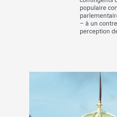
contingents d
populaire con
parlementair
– à un contrep
perception d