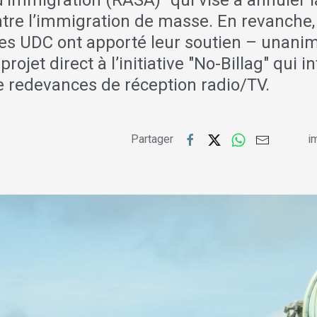
’immigration (RASA)" qui vise à annuler l
tre l’immigration de masse. En revanche,
es UDC ont apporté leur soutien – unan
rojet direct à l’initiative "No-Billag" qui in
e redevances de réception radio/TV.
Partager
im