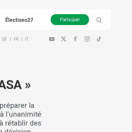
Élections27
Participer
DE
FR
IT
RASA »
préparer la
à l’unanimité
à rétablir des