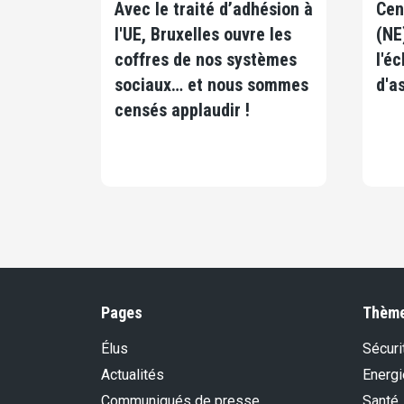
Avec le traité d’adhésion à
Cen
l'UE, Bruxelles ouvre les
(NE
coffres de nos systèmes
l'é
sociaux… et nous sommes
d'as
censés applaudir !
Pages
Thèm
Élus
Sécurit
Actualités
Energi
Communiqués de presse
Santé