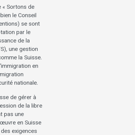
e « Sortons de
bien le Conseil
entions) se sont
ptation par le
issance de la
S), une gestion
 comme la Suisse.
’immigration en
mmigration
urité nationale.
isse de gérer à
ssion de la libre
nt pas une
d’œuvre en Suisse
e des exigences