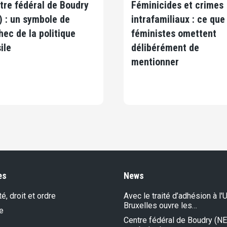
tre fédéral de Boudry
Féminicides et crimes
) : un symbole de
intrafamiliaux : ce que
chec de la politique
féministes omettent
ile
délibérément de
mentionner
es
News
é, droit et ordre
Avec le traité d’adhésion à l'U
Bruxelles ouvre les…
e
Centre fédéral de Boudry (NE)