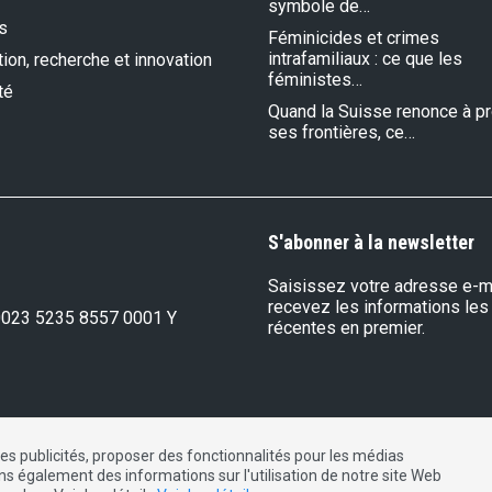
symbole de…
s
Féminicides et crimes
intrafamiliaux : ce que les
ion, recherche et innovation
féministes…
té
Quand la Suisse renonce à p
ses frontières, ce…
S'abonner à la newsletter
Saisissez votre adresse e-ma
recevez les informations les
0023 5235 8557 0001 Y
récentes en premier.
les publicités, proposer des fonctionnalités pour les médias
DE
FR
IT
ons également des informations sur l'utilisation de notre site Web