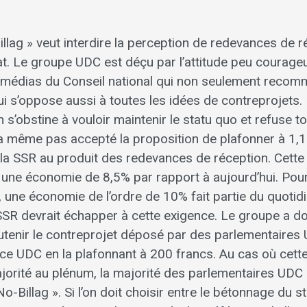
-Billag » veut interdire la perception de redevances de 
at. Le groupe UDC est déçu par l’attitude peu courage
édias du Conseil national qui non seulement recomm
s qui s’oppose aussi à toutes les idées de contreprojets.
s’obstine à vouloir maintenir le statu quo et refuse t
’a même pas accepté la proposition de plafonner à 1,1 
 la SSR au produit des redevances de réception. Cette
 une économie de 8,5% par rapport à aujourd’hui. Pour
, une économie de l’ordre de 10% fait partie du quotidi
SSR devrait échapper à cette exigence. Le groupe a d
outenir le contreprojet déposé par des parlementaires 
nce UDC en la plafonnant à 200 francs. Au cas où cett
jorité au plénum, la majorité des parlementaires UDC
« No-Billag ». Si l’on doit choisir entre le bétonnage du 