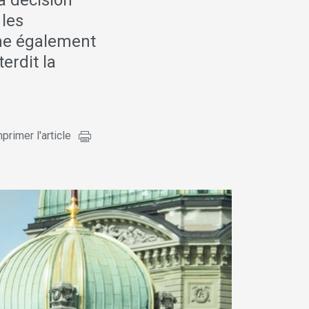
a décision
 les
ime également
terdit la
primer l'article