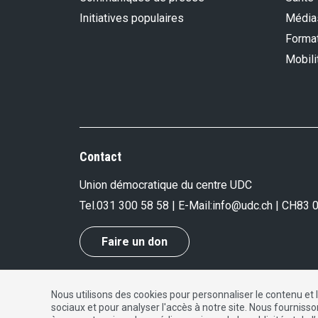
Initiatives populaires
Média
Format
Mobili
Contact
Union démocratique du centre UDC
Tel.
031 300 58 58
| E-Mail:
info@udc.ch
| CH83 
Faire un don
Nous utilisons des cookies pour personnaliser le contenu et 
Impressum
|
Protection des données
|
Contact
sociaux et pour analyser l'accès à notre site. Nous fourniss