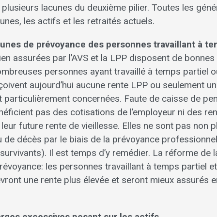
 plusieurs lacunes du deuxième pilier. Toutes les géné
eunes, les actifs et les retraités actuels.
unes de prévoyance des personnes travaillant à te
en assurées par l’AVS et la LPP disposent de bonnes 
mbreuses personnes ayant travaillé à temps partiel o
çoivent aujourd’hui aucune rente LPP ou seulement une
particulièrement concernées. Faute de caisse de pen
éficient pas des cotisations de l’employeur ni des r
eur future rente de vieillesse. Elles ne sont pas non 
ou de décès par le biais de la prévoyance professionne
e survivants). Il est temps d’y remédier. La réforme de
évoyance: les personnes travaillant à temps partiel et 
ront une rente plus élevée et seront mieux assurés en
rges excessives pesant sur les actifs