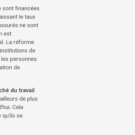
se sont financées
issant le taux
assurés ne sont
n est
al. La réforme
institutions de
t, les personnes
ration de
ché du travail
ailleurs de plus
’hui. Cela
 qu’ils se