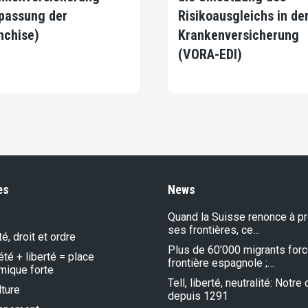
passung der
Risikoausgleichs in de
nchise)
Krankenversicherung
(VORA-EDI)
es
News
Quand la Suisse renonce à p
ses frontières, ce…
é, droit et ordre
Plus de 60'000 migrants forc
été + liberté = place
frontière espagnole ;…
mique forte
Tell, liberté, neutralité: Notr
lture
depuis 1291