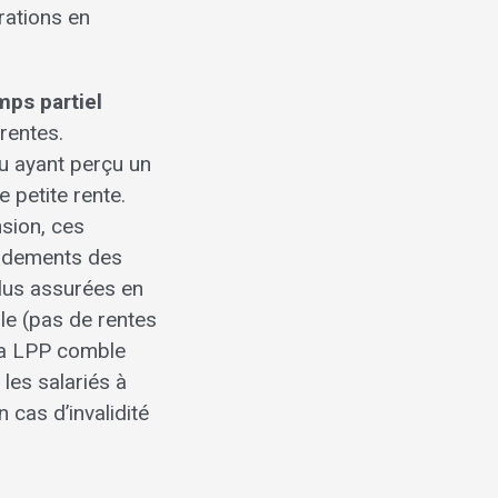
rations en
mps partiel
rentes.
u ayant perçu un
 petite rente.
sion, ces
endements des
plus assurées en
lle (pas de rentes
 la LPP comble
les salariés à
 cas d’invalidité