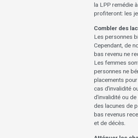
la LPP remédie à
profiteront: les j
Combler des lac
Les personnes bi
Cependant, de no
bas revenu ne re
Les femmes sont 
personnes ne bén
placements pour l
cas d’invalidité 
d’invalidité ou d
des lacunes de pr
bas revenus recev
et de décès.
Atténuer les cha