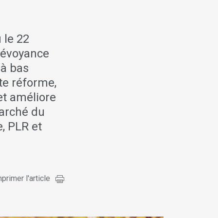
 le 22
révoyance
 à bas
te réforme,
 et améliore
marché du
e, PLR et
primer l'article