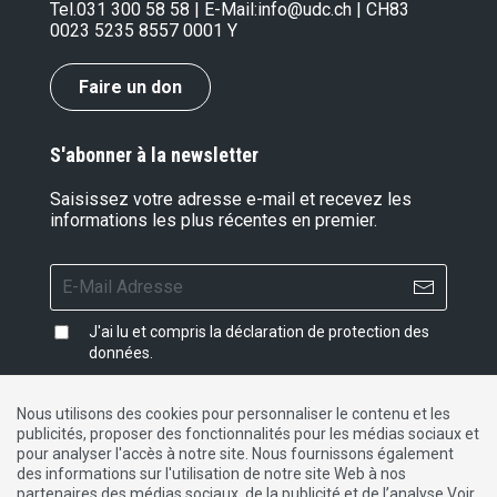
Tel.
031 300 58 58
| E-Mail:
info@udc.ch
| CH83
0023 5235 8557 0001 Y
Faire un don
S'abonner à la newsletter
Saisissez votre adresse e-mail et recevez les
informations les plus récentes en premier.
J'ai lu et compris la
déclaration de protection des
données
.
Nous utilisons des cookies pour personnaliser le contenu et les
publicités, proposer des fonctionnalités pour les médias sociaux et
Impressum
|
Protection des données
|
Contact
pour analyser l'accès à notre site. Nous fournissons également
des informations sur l'utilisation de notre site Web à nos
partenaires des médias sociaux, de la publicité et de l’analyse.Voir