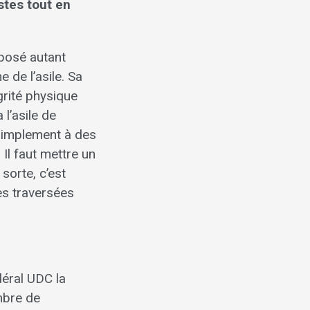
stes tout en
éposé autant
 de l’asile. Sa
grité physique
 l’asile de
 simplement à des
 Il faut mettre un
sorte, c’est
es traversées
éral UDC la
ombre de