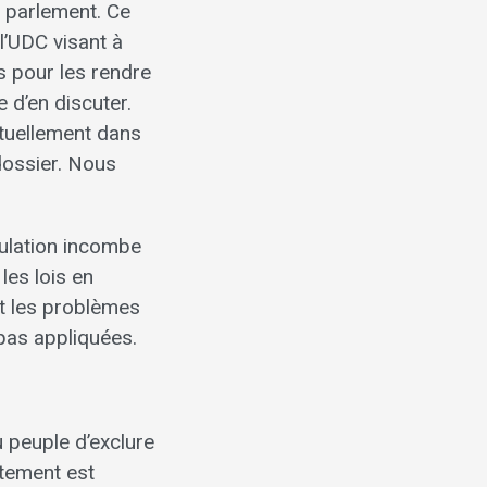
e parlement. Ce
’UDC visant à
s pour les rendre
 d’en discuter.
tuellement dans
 dossier. Nous
pulation incombe
les lois en
nt les problèmes
 pas appliquées.
u peuple d’exclure
rtement est