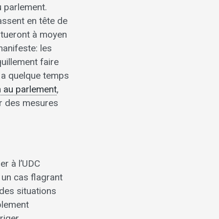
au parlement.
assent en tête de
stitueront à moyen
nifeste: les
uillement faire
y a quelque temps
n au parlement
,
uer des mesures
er à l’UDC
 un cas flagrant
 des situations
mplement
riger