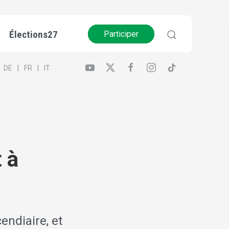
Élections27
Participer
DE
FR
IT
 à
endiaire, et