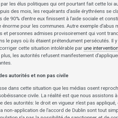
par les élus politiques qui ont pourtant fait cette loi 
uis des mois, les requérants d’asile érythréens se cl
lus de 90% d’entre eux finissent à l’aide sociale et con
e énorme pour les communes. Autre exemple d’abus ma
s et personnes admises provisoirement qui vont tranq
s le pays où ils étaient prétendument persécutés. Il 
 corriger cette situation intolérable par
une interventio
e plus, les autorités refusent manifestement d’appliq
antes.
es autorités et non pas civile
asse dans cette situation que les médias osent reproch
sobéissance civile. La réalité est que nous assistons à
des autorités: le droit en vigueur n’est pas appliqué,
la non-application de l’accord de Dublin sont tout si
ulation n’a pas la possibilité de sanctionner et de cor