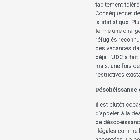
tacitement toléré 
Conséquence: dep
la statistique. P
terme une charg
réfugiés reconnu
des vacances dan
déjà, l’UDC a fait
mais, une fois d
restrictives exist
Désobéissance d
Il est plutôt coc
d’appeler à la dé
de désobéissance 
illégales comme 
acceptées. La pop