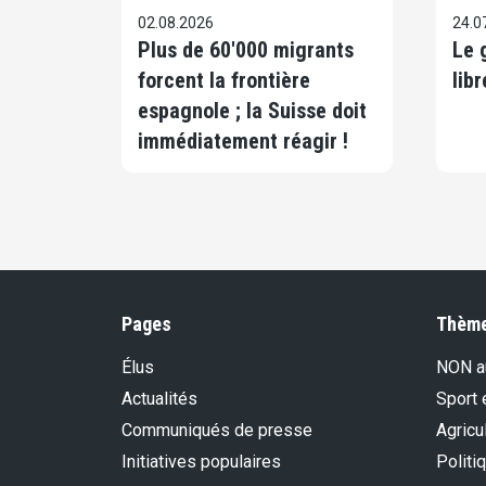
02.08.2026
24.0
Plus de 60'000 migrants
Le 
forcent la frontière
libr
espagnole ; la Suisse doit
immédiatement réagir !
Pages
Thèm
Élus
NON au
Actualités
Sport 
Communiqués de presse
Agricu
Initiatives populaires
Politi