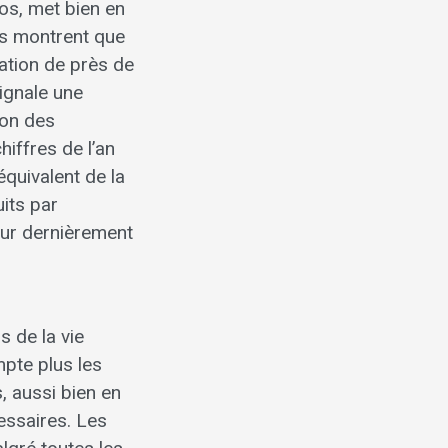
ios, met bien en
es montrent que
ation de près de
signale une
ion des
iffres de l’an
équivalent de la
uits par
ueur dernièrement
 de la vie
mpte plus les
s, aussi bien en
essaires. Les