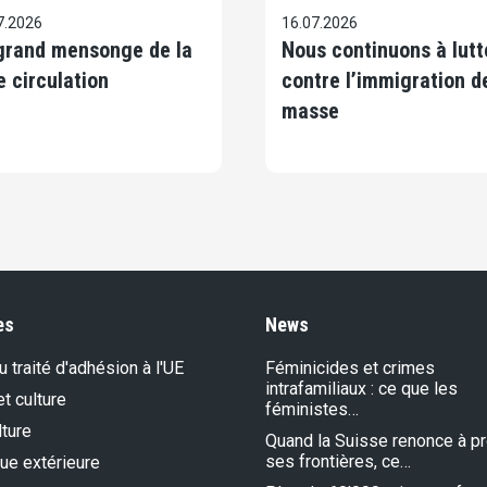
7.2026
16.07.2026
grand mensonge de la
Nous continuons à lutt
e circulation
contre l’immigration d
masse
es
News
 traité d'adhésion à l'UE
Féminicides et crimes
intrafamiliaux : ce que les
et culture
féministes…
lture
Quand la Suisse renonce à p
ses frontières, ce…
que extérieure