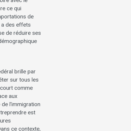
oire avec le
re ce qui
mportations de
 a des effets
se de réduire ses
n démographique
déral brille par
éter sur tous les
eu court comme
face aux
 de l’immigration
ntreprendre est
sures
Dans ce contexte,