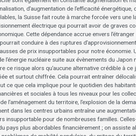
ricité sont également en constante augmentation et ma
alisation, d’augmentation de l’efficacité énergétique
lables, la Suisse fait route à marche forcée vers une
sionnement électrique qui pourrait avoir de graves 
onomique. Cette dépendance accrue envers l’étrange
pourrait conduire à des ruptures d’approvisionnement 
ausses de prix insupportables pour notre économie. 
e l’énergie nucléaire suite aux évènements du Japon n
re ce risque alors qu’aucune alternative crédible à ce j
iée et surtout chiffrée. Cela pourrait entraîner délocali
t ce que cela implique pour le quotidien des habitant
ancières et sociales à tous les niveaux pour les collec
de l’aménagement du territoire, l’explosion de la de
ement dans les centres urbains entraîne une augmentati
rs insupportable pour de nombreuses familles. Celles-c
u pays plus abordables financièrement ; on assiste a