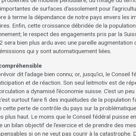
problèmes de mobilité pendulaire, du mitage du territ
 importantes de surfaces d’assolement pour l’agricultu
e à terme la dépendance de notre pays envers les i
res. Enfin, cette croissance débridée de la population
ronnement; le respect des engagements pris par la Suis
 sera bien plus ardu avec une pareille augmentatio
 émissions qui y sont automatiquement liées.
ncompréhensible
évoir dit l’adage bien connu; or, jusqu’ici, le Conseil fé
icipation et de réaction. Son seul leitmotiv est de rép
 circulation a dynamisé l’économie suisse. C’est un p
’est surtout faire fi des inquiétudes de la population 
cette perte de contrôle du pays sur la problématique
es plus haut. Le moins que le Conseil fédéral puisse e
e un bilan objectif de l’exercice et de prendre des me
spensables si on ne veut pas courir à la catastrophe. 