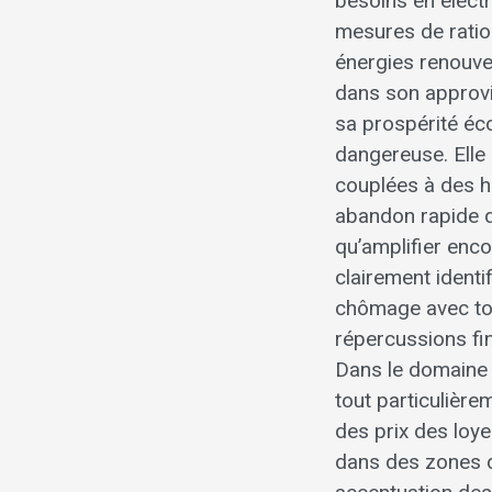
besoins en élect
mesures de ration
énergies renouve
dans son approvi
sa prospérité éc
dangereuse. Elle 
couplées à des h
abandon rapide d
qu’amplifier enco
clairement identif
chômage avec tou
répercussions fin
Dans le domaine 
tout particulièr
des prix des loye
dans des zones d