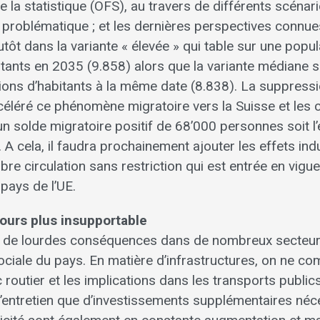
de la statistique (OFS), au travers de différents scénar
a problématique ; et les dernières perspectives connu
ôt dans la variante « élevée » qui table sur une popul
itants en 2035 (9.858) alors que la variante médiane 
lions d’habitants à la même date (8.838). La suppress
éléré ce phénomène migratoire vers la Suisse et les ch
n solde migratoire positif de 68’000 personnes soit l’
l. A cela, il faudra prochainement ajouter les effets ind
 libre circulation sans restriction qui est entrée en vig
pays de l’UE.
jours plus insupportable
 de lourdes conséquences dans de nombreux secteurs
ciale du pays. En matière d’infrastructures, on ne co
c routier et les implications dans les transports public
’entretien que d’investissements supplémentaires néc