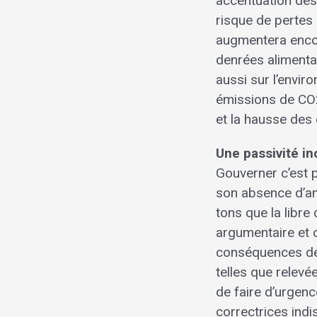
accentuation des 
risque de pertes
augmentera encor
denrées alimentai
aussi sur l’envi
émissions de CO2
et la hausse des
Une passivité i
Gouverner c’est pr
son absence d’ant
tons que la libre
argumentaire et c
conséquences de 
telles que relevé
de faire d’urgenc
correctrices indi