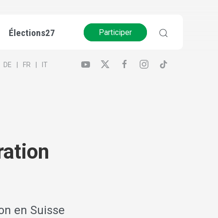
Élections27
Participer
DE
FR
IT
ation
on en Suisse