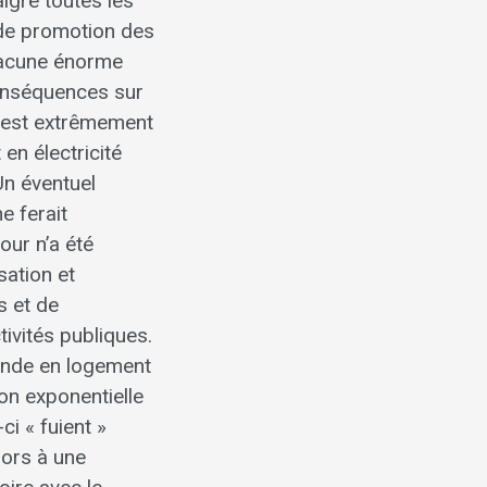
lgré toutes les
, de promotion des
 lacune énorme
conséquences sur
r est extrêmement
en électricité
Un éventuel
e ferait
our n’a été
sation et
s et de
tivités publiques.
mande en logement
on exponentielle
i « fuient »
lors à une