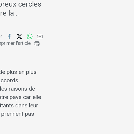
breux cercles
re la…
er
primer l'article
de plus en plus
 Accords
 des raisons de
re pays car elle
itants dans leur
ne prennent pas