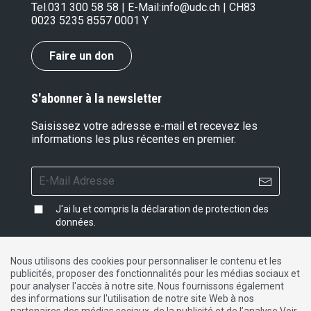
Tel.
031 300 58 58
| E-Mail:
info@udc.ch
| CH83
0023 5235 8557 0001 Y
Faire un don
S'abonner à la newsletter
Saisissez votre adresse e-mail et recevez les
informations les plus récentes en premier.
J'ai lu et compris la
déclaration de protection des
données
.
Nous utilisons des cookies pour personnaliser le contenu et les
publicités, proposer des fonctionnalités pour les médias sociaux et
Impressum
|
Protection des données
|
Contact
pour analyser l'accès à notre site. Nous fournissons également
des informations sur l'utilisation de notre site Web à nos