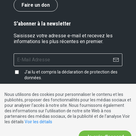
Faire un don
S'abonner à la newsletter
Saisissez votre adresse e-mail et recevez les
informations les plus récentes en premier.
J'ai lu et compris la
déclaration de protection des
données
.
Nous utilisons des cookies pour personnaliser le contenu et les
publicités, proposer des fonctionnalités pour les médias sociaux et
Impressum
|
Protection des données
|
Contact
pour analyser l'accès à notre site. Nous fournissons également
des informations sur l'utilisation de notre site Web à nos
partenaires des médias sociaux, de la publicité et de l’analyse.Voir
DE
FR
IT
les détails
Voir les détails