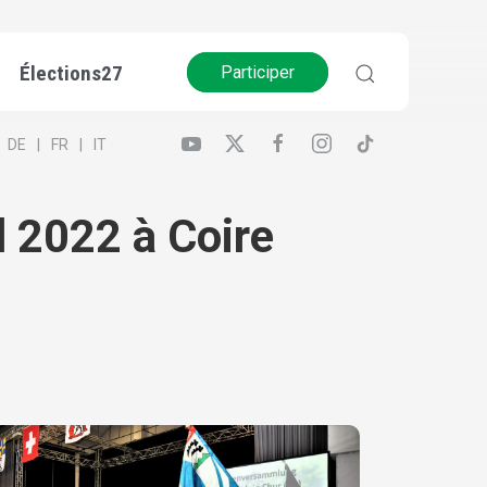
Élections27
Participer
DE
FR
IT
 2022 à Coire