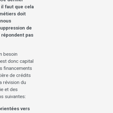
l faut que cela
métiers doit
 nous
 suppression de
ne répondent pas
n besoin
est donc capital
es financements
ière de crédits
a révision du
e et des
ns suivantes:
orientées vers