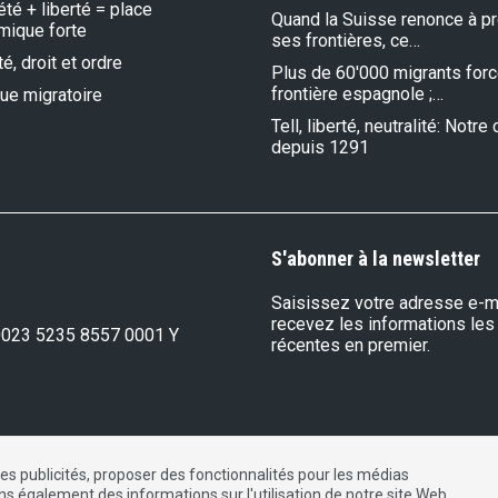
été + liberté = place
Quand la Suisse renonce à p
mique forte
ses frontières, ce…
é, droit et ordre
Plus de 60'000 migrants forc
frontière espagnole ;…
que migratoire
Tell, liberté, neutralité: Notr
depuis 1291
S'abonner à la newsletter
Saisissez votre adresse e-ma
recevez les informations les
0023 5235 8557 0001 Y
récentes en premier.
les publicités, proposer des fonctionnalités pour les médias
DE
FR
IT
ons également des informations sur l'utilisation de notre site Web