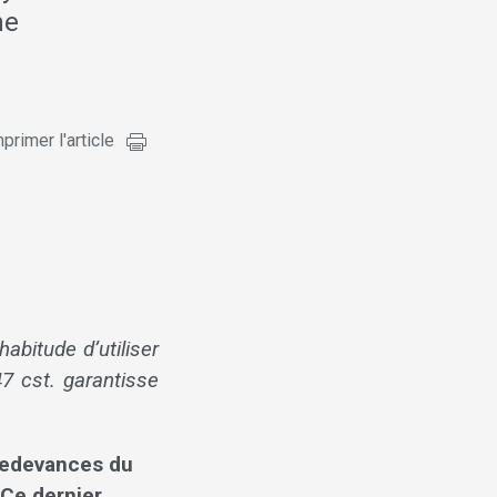
ne
primer l'article
bitude d’utiliser
7 cst. garantisse
 redevances du
 Ce dernier