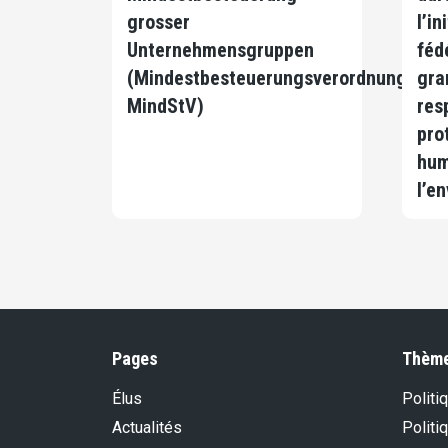
grosser
l’in
Unternehmensgruppen
féd
(Mindestbesteuerungsverordnung,
gra
MindStV)
res
pro
hum
l’e
Pages
Thèm
Élus
Politi
Actualités
Politi