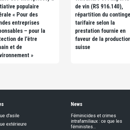
itiative populaire
de vin (RS 916.140),
érale « Pour des
répartition du conting
ndes entreprises
tarifaire selon la
ponsables – pour la
prestation fournie en
tection de l’être
faveur de la productio
ain et de
suisse
nvironnement »
es
News
que d'asile
Féminicides et crimes
intrafamiliaux : ce que les
que extérieure
féministes…