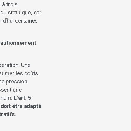
 à trois
 du statu quo, car
rd’hui certaines
e cautionnement
dération. Une
ssumer les coûts.
une pression
ssent une
nimum.
L’art. 5
 doit être adapté
ratifs.