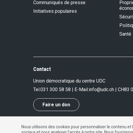
Communiqués de presse
Propri
écono
Initiatives populaires
Sécurit
Politi
Santé
Contact
Union démocratique du centre UDC
Tel.
031 300 58 58
| E-Mail:
info@udc.ch
| CH83 
Faire un don
Nous utilisons des cookies pour personnaliser le contenu et 
Impressum
|
Protection des données
|
Contact
sociaux et pour analyser l'accès à notre site. Nous fourniss