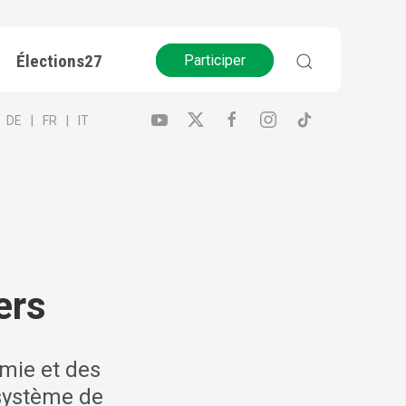
Élections27
Participer
DE
FR
IT
ers
omie et des
 système de