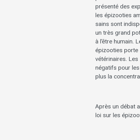
présenté des expo
les épizooties am
sains sont indis
un très grand po
à l’être humain. 
épizooties porte 
vétérinaires. Le
négatifs pour les
plus la concentr
Après un débat a
loi sur les épizo