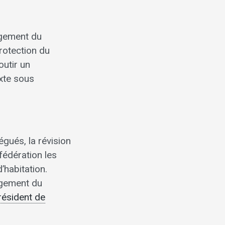
agement du
protection du
outir un
exte sous
gués, la révision
nfédération les
habitation.
nagement du
président de