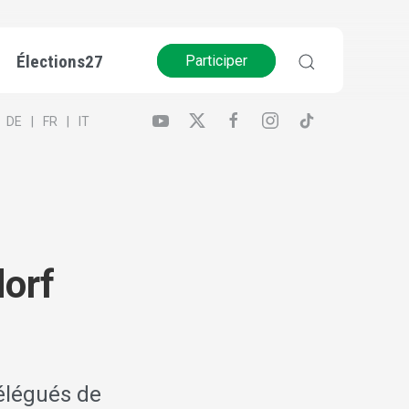
Élections27
Participer
DE
FR
IT
orf
délégués de