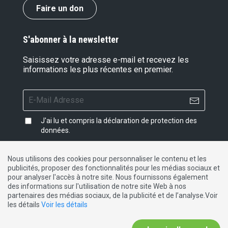
Faire un don
S'abonner à la newsletter
Saisissez votre adresse e-mail et recevez les
informations les plus récentes en premier.
J'ai lu et compris la
déclaration de protection des
données
.
Nous utilisons des cookies pour personnaliser le contenu et les
publicités, proposer des fonctionnalités pour les médias sociaux et
Impressum
|
Protection des données
|
Contact
pour analyser l'accès à notre site. Nous fournissons également
des informations sur l'utilisation de notre site Web à nos
partenaires des médias sociaux, de la publicité et de l’analyse.Voir
DE
FR
IT
les détails
Voir les détails