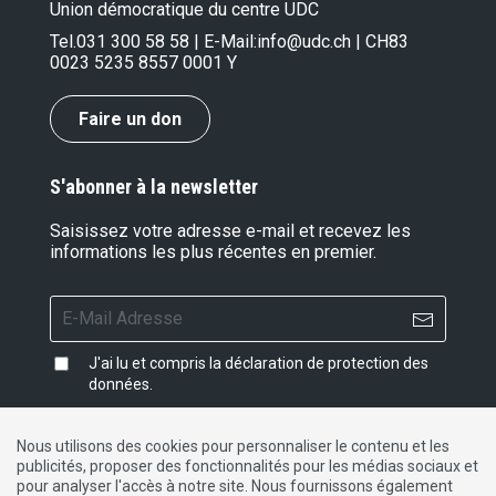
Union démocratique du centre UDC
Tel.
031 300 58 58
| E-Mail:
info@udc.ch
| CH83
0023 5235 8557 0001 Y
Faire un don
S'abonner à la newsletter
Saisissez votre adresse e-mail et recevez les
informations les plus récentes en premier.
J'ai lu et compris la
déclaration de protection des
données
.
Nous utilisons des cookies pour personnaliser le contenu et les
publicités, proposer des fonctionnalités pour les médias sociaux et
Impressum
|
Protection des données
|
Contact
pour analyser l'accès à notre site. Nous fournissons également