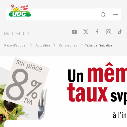
DE
FR
IT
Page d’accueil
Actualités
Campagnes
Texte de l’initiative