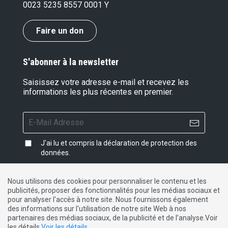
0023 5235 8557 0001 Y
Faire un don
S'abonner à la newsletter
Saisissez votre adresse e-mail et recevez les
informations les plus récentes en premier.
J'ai lu et compris la
déclaration de protection des
données
.
Nous utilisons des cookies pour personnaliser le contenu et les
publicités, proposer des fonctionnalités pour les médias sociaux et
Impressum
|
Protection des données
|
Contact
pour analyser l'accès à notre site. Nous fournissons également
des informations sur l'utilisation de notre site Web à nos
partenaires des médias sociaux, de la publicité et de l’analyse.Voir
DE
FR
IT
les détails
Voir les détails