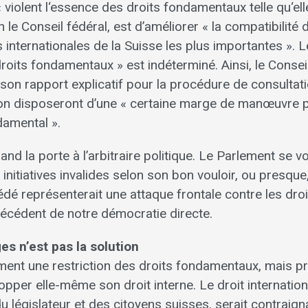
 « violent l‘essence des droits fondamentaux telle qu‘ell
on le Conseil fédéral, est d’améliorer « la compatibilité 
s internationales de la Suisse les plus importantes ». L
oits fondamentaux » est indéterminé. Ainsi, le Consei
s son rapport explicatif pour la procédure de consultati
tion disposeront d’une « certaine marge de manœuvre 
damental ».
and la porte à l’arbitraire politique. Le Parlement se vo
nitiatives invalides selon son bon vouloir, ou presque
dé représenterait une attaque frontale contre les droi
écédent de notre démocratie directe.
es n’est pas la solution
ement une restriction des droits fondamentaux, mais pr
lopper elle-même son droit interne. Le droit internation
u législateur et des citoyens suisses, serait contraign