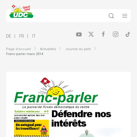
DE
FR
IT
Page d’accueil
Actualités
Journal du parti
Franc-parler mars 2014