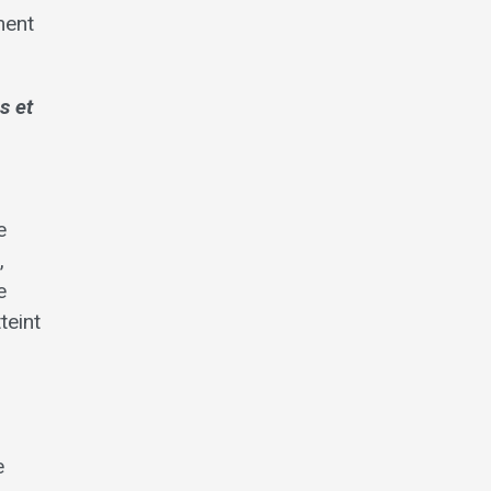
ment
s et
e
,
e
teint
e