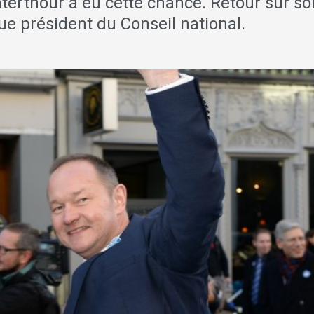
nterthour a eu cette chance. Retour sur so
 président du Conseil national.