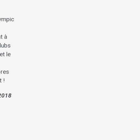
lympic
t à
clubs
et le
bres
 !
 2018