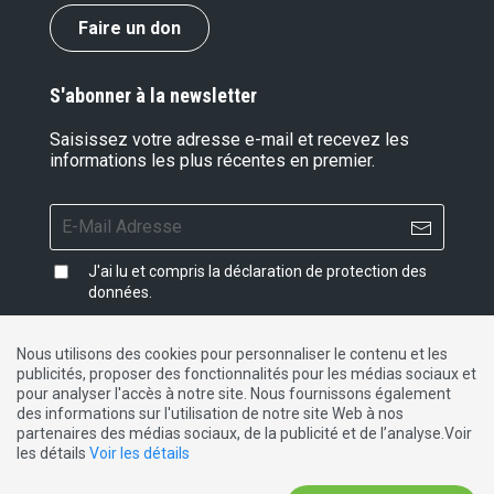
Faire un don
S'abonner à la newsletter
Saisissez votre adresse e-mail et recevez les
informations les plus récentes en premier.
J'ai lu et compris la
déclaration de protection des
données
.
Nous utilisons des cookies pour personnaliser le contenu et les
publicités, proposer des fonctionnalités pour les médias sociaux et
Impressum
|
Protection des données
|
Contact
pour analyser l'accès à notre site. Nous fournissons également
des informations sur l'utilisation de notre site Web à nos
partenaires des médias sociaux, de la publicité et de l’analyse.Voir
DE
FR
IT
les détails
Voir les détails