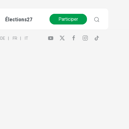
Élections27
Participer
DE
FR
IT