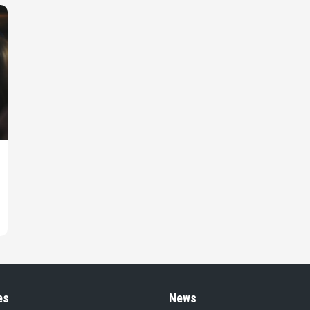
es
News