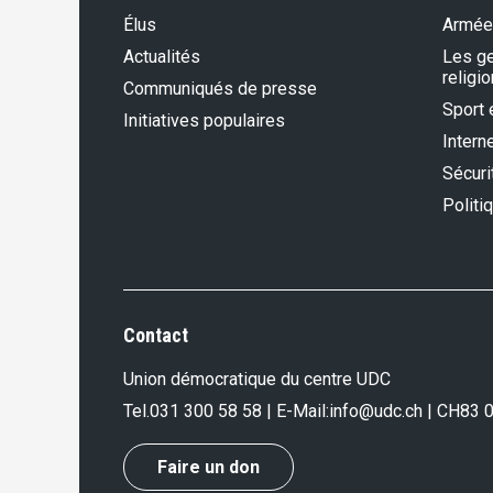
Élus
Armée
Actualités
Les gen
religio
Communiqués de presse
Sport 
Initiatives populaires
Intern
Sécurit
Politi
Contact
Union démocratique du centre UDC
Tel.
031 300 58 58
| E-Mail:
info@udc.ch
| CH83 
Faire un don