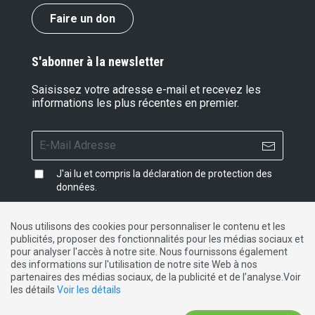
Faire un don
S'abonner à la newsletter
Saisissez votre adresse e-mail et recevez les
informations les plus récentes en premier.
J'ai lu et compris la
déclaration de protection des
données
.
Nous utilisons des cookies pour personnaliser le contenu et les
publicités, proposer des fonctionnalités pour les médias sociaux et
Impressum
|
Protection des données
|
Contact
pour analyser l'accès à notre site. Nous fournissons également
des informations sur l'utilisation de notre site Web à nos
partenaires des médias sociaux, de la publicité et de l’analyse.Voir
DE
FR
IT
les détails
Voir les détails