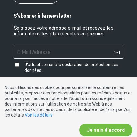
S'abonner à la newsletter
Saisissez votre adresse e-mail et recevez les
informations les plus récentes en premier.
J'ai lu et compris la
déclaration de protection des
données
.
Nous utilisons des cookies pour personnaliser le contenu et les
publicités, proposer des fonctionnalités pour les médias sociaux et
Impressum
|
Protection des données
|
Contact
pour analyser l'accès à notre site. Nous fournissons également
des informations sur l'utilisation de notre site Web à nos
partenaires des médias sociaux, de la publicité et de l’analyse.Voir
DE
FR
IT
les détails
Voir les détails
Je suis d'accord