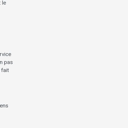
 le
rvice
un pas
fait
yens