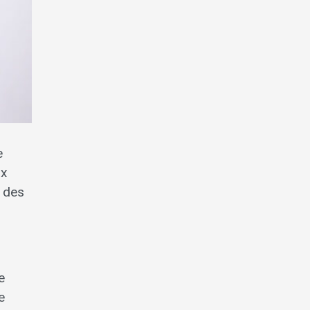
e
ix
e des
e
e