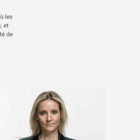
ù les
, et
rté de