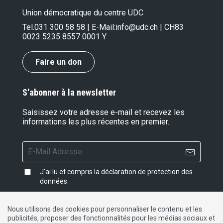
Union démocratique du centre UDC
Tel.
031 300 58 58
| E-Mail:
info@udc.ch
| CH83
0023 5235 8557 0001 Y
Faire un don
S'abonner à la newsletter
Saisissez votre adresse e-mail et recevez les
informations les plus récentes en premier.
J'ai lu et compris la
déclaration de protection des
données
.
Nous utilisons des cookies pour personnaliser le contenu et les
publicités, proposer des fonctionnalités pour les médias sociaux et
Impressum
|
Protection des données
|
Contact