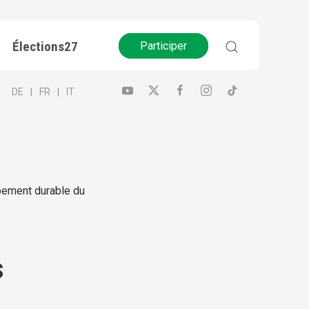
Élections27
Participer
DE
FR
IT
ppement durable du
s