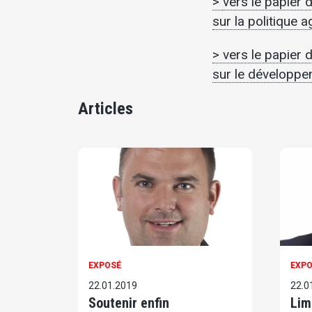
>
vers le papier 
sur la politique a
> vers le papier 
sur le développe
Articles
EXPOSÉ
EXP
22.01.2019
22.0
Soutenir enfin
Lim