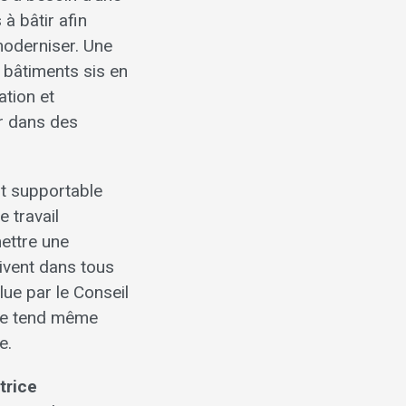
 bâtir afin
moderniser. Une
t bâtiments sis en
ation et
er dans des
nt supportable
e travail
ettre une
oivent dans tous
lue par le Conseil
elle tend même
e.
trice