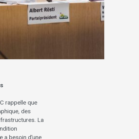
ns
C rappelle que
aphique, des
frastructures. La
ndition
re a besoin d’une