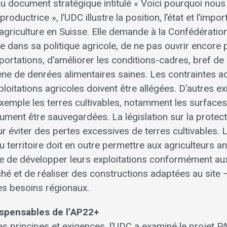
 document stratégique intitulé « Voici pourquoi nou
productrice », l’UDC illustre la position, l’état et l’impo
agriculture en Suisse. Elle demande à la Confédératio
gie dans sa politique agricole, de ne pas ouvrir encore 
portations, d’améliorer les conditions-cadres, bref de 
ène de denrées alimentaires saines. Les contraintes a
oitations agricoles doivent être allégées. D’autres e
xemple les terres cultivables, notamment les surface
ument être sauvegardées. La législation sur la protec
r éviter des pertes excessives de terres cultivables. L
 territoire doit en outre permettre aux agriculteurs a
ise de développer leurs exploitations conformément au
hé et de réaliser des constructions adaptées au site 
s besoins régionaux.
ispensables de l’AP22+
es principes et exigences, l’UDC a examiné le projet P