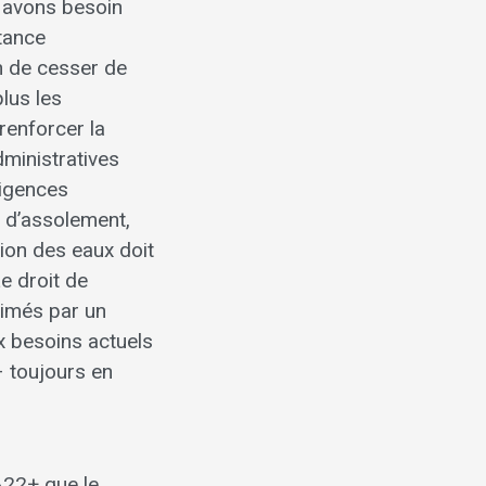
s avons besoin
rtance
n de cesser de
plus les
renforcer la
dministratives
xigences
s d’assolement,
tion des eaux doit
e droit de
nimés par un
x besoins actuels
– toujours en
A22+ que le