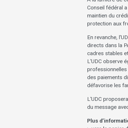
Conseil fédéral 
maintien du créd
protection aux fr
En revanche, l’U
directs dans la 
cadres stables et
L’UDC observe ég
professionnelles 
des paiements dir
défavorise les f
L’UDC proposera 
du message avec 
Plus d’informati