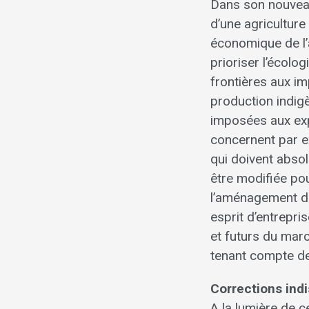
Dans son nouveau
d’une agriculture 
économique de l’
prioriser l’écolo
frontières aux im
production indig
imposées aux expl
concernent par e
qui doivent absol
être modifiée pou
l’aménagement du
esprit d’entrepr
et futurs du marc
tenant compte de
Corrections ind
A la lumière de c