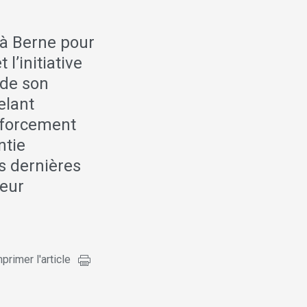
 à Berne pour
l’initiative
 de son
elant
nforcement
ntie
es dernières
leur
primer l'article