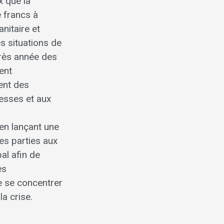
x que la
 francs à
anitaire et
s situations de
près année des
ent
ent des
sesses et aux
 en lançant une
es parties aux
al afin de
es
e se concentrer
la crise.