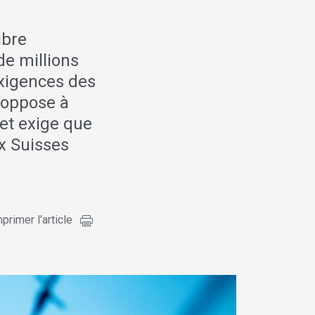
ibre
de millions
exigences des
’oppose à
 et exige que
ux Suisses
primer l'article