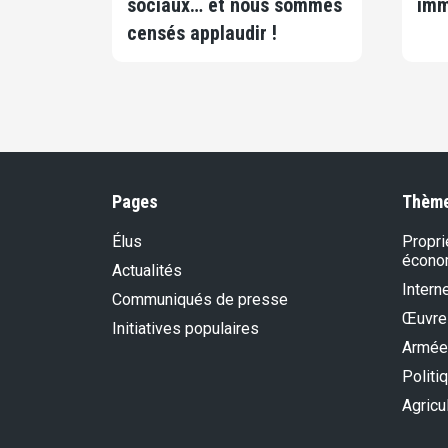
sociaux… et nous sommes
imm
censés applaudir !
Pages
Thèm
Élus
Propri
écono
Actualités
Intern
Communiqués de presse
Œuvre
Initiatives populaires
Armée
Politi
Agricu