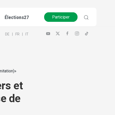
Élections27
Participer
DE
FR
IT
mitation)»
ers et
se de