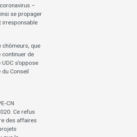
 coronavirus –
ainsi se propager
et irresponsable
de chômeurs, que
e continuer de
pe UDC s’oppose
e du Conseil
CPE-CN
2020. Ce refus
tre des affaires
projets