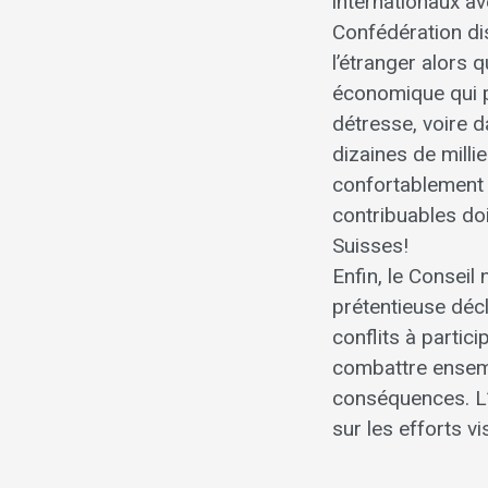
internationaux av
Confédération di
l’étranger alors 
économique qui p
détresse, voire d
dizaines de mill
confortablement 
contribuables doi
Suisses!
Enfin, le Conseil
prétentieuse décl
conflits à partic
combattre ensemb
conséquences. L’
sur les efforts vi