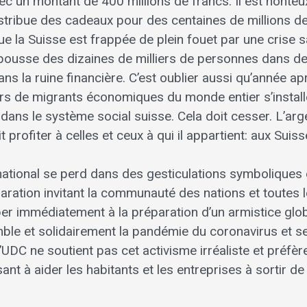
ec un montant de 400 millions de francs. Il est honteu
stribue des cadeaux pour des centaines de millions de
que la Suisse est frappée de plein fouet par une crise s
ousse des dizaines de milliers de personnes dans de
ans la ruine financière. C’est oublier aussi qu’année a
iers de migrants économiques du monde entier s’install
dans le système social suisse. Cela doit cesser. L’arg
t profiter à celles et ceux à qui il appartient: aux Suis
 national se perd dans des gesticulations symboliques
aration invitant la communauté des nations et toutes l
iper immédiatement à la préparation d’un armistice glob
le et solidairement la pandémie du coronavirus et s
UDC ne soutient pas cet activisme irréaliste et préfèr
sant à aider les habitants et les entreprises à sortir de 