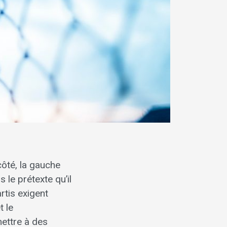
côté, la gauche
 le prétexte qu’il
rtis exigent
t le
mettre à des