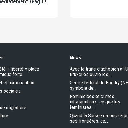
édiatement réagir !
es
News
été + liberté = place
Avec le traité d’adhésion à l'U
mique forte
Bruxelles ouvre les…
et et numérisation
Centre fédéral de Boudry (NE)
symbole de…
s sociales
Féminicides et crimes
intrafamiliaux : ce que les
féministes…
que migratoire
Quand la Suisse renonce à p
lture
ses frontières, ce…