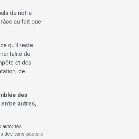
iels de notre
Grâce au fait que
.
e qu’il reste
mentalité de
impôts et des
ntation, de
emblée des
entre autres,
 autorités
es des sans-papiers