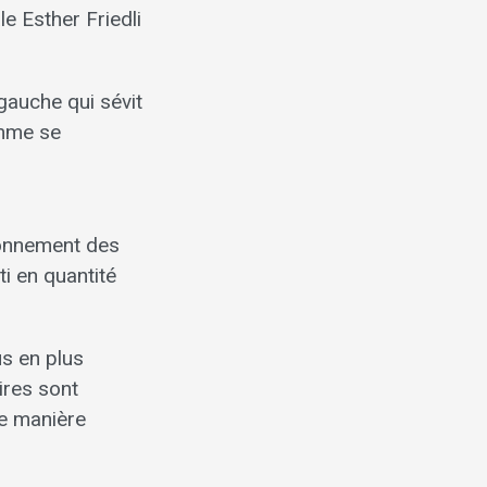
le Esther Friedli
gauche qui sévit
amme se
ionnement des
ti en quantité
us en plus
ires sont
de manière