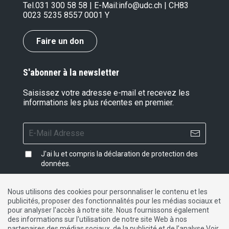
Tel.
031 300 58 58
| E-Mail:
info@udc.ch
| CH83
0023 5235 8557 0001 Y
Faire un don
S'abonner à la newsletter
Saisissez votre adresse e-mail et recevez les
informations les plus récentes en premier.
J'ai lu et compris la
déclaration de protection des
données
.
Nous utilisons des cookies pour personnaliser le contenu et les
publicités, proposer des fonctionnalités pour les médias sociaux et
Impressum
|
Protection des données
|
Contact
pour analyser l'accès à notre site. Nous fournissons également
des informations sur l'utilisation de notre site Web à nos
partenaires des médias sociaux, de la publicité et de l’analyse.Voir