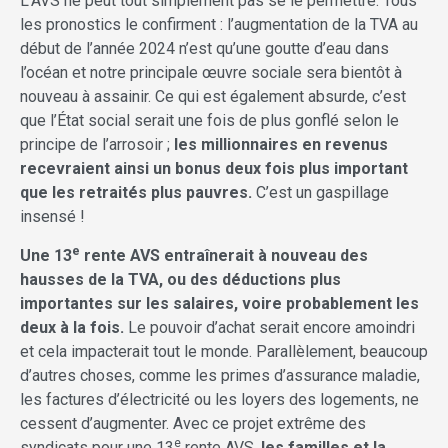
L’AVS ne peut tout simplement pas se le permettre. Tous
les pronostics le confirment : l’augmentation de la TVA au
début de l’année 2024 n’est qu’une goutte d’eau dans
l’océan et notre principale œuvre sociale sera bientôt à
nouveau à assainir. Ce qui est également absurde, c’est
que l’État social serait une fois de plus gonflé selon le
principe de l’arrosoir ;
les millionnaires en revenus
recevraient ainsi un bonus deux fois plus important
que les retraités plus pauvres.
C’est un gaspillage
insensé !
e
Une 13
rente AVS entraînerait à nouveau des
hausses de la TVA, ou des déductions plus
importantes sur les salaires, voire probablement les
deux à la fois.
Le pouvoir d’achat serait encore amoindri
et cela impacterait tout le monde. Parallèlement, beaucoup
d’autres choses, comme les primes d’assurance maladie,
les factures d’électricité ou les loyers des logements, ne
cessent d’augmenter. Avec ce projet extrême des
e
syndicats pour une 13
rente AVS,
les familles et la