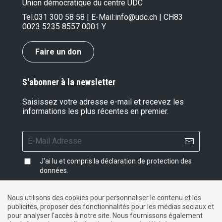
Union démocratique du centre UDC
Tel.
031 300 58 58
| E-Mail:
info@udc.ch
| CH83
0023 5235 8557 0001 Y
Faire un don
S'abonner à la newsletter
Saisissez votre adresse e-mail et recevez les
informations les plus récentes en premier.
J'ai lu et compris la
déclaration de protection des
données
.
Nous utilisons des cookies pour personnaliser le contenu et les
publicités, proposer des fonctionnalités pour les médias sociaux et
Impressum
|
Protection des données
|
Contact
pour analyser l'accès à notre site. Nous fournissons également