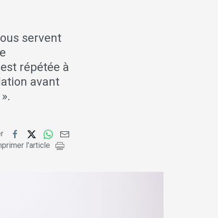
ous servent
se
est répétée à
lation avant
 ».
er
primer l'article