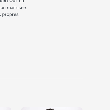
tant OUI
. La
on maîtrisée,
s propres