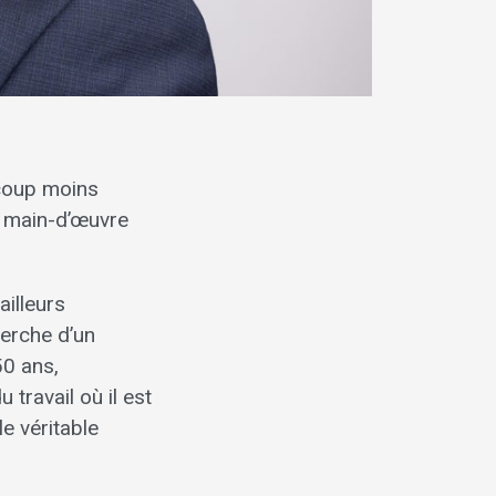
ucoup moins
e main-d’œuvre
ailleurs
herche d’un
50 ans,
travail où il est
e véritable