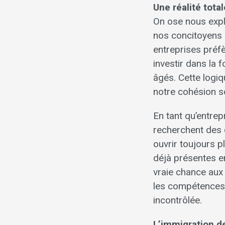
Une réalité tot
On ose nous expli
nos concitoyens 
entreprises préfè
investir dans la 
âgés. Cette logiq
notre cohésion so
En tant qu’entrep
recherchent des 
ouvrir toujours p
déjà présentes e
vraie chance aux 
les compétences 
incontrôlée.
L’immigration d