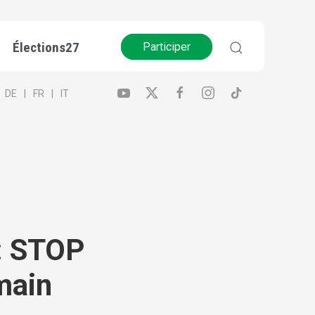
Élections27
Participer
DE
FR
IT
 : STOP
 main