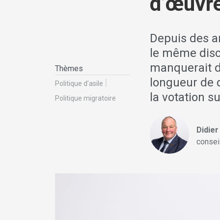
d’œuvre
Depuis des a
le même disc
manquerait d
Thèmes
longueur de d
Politique d’asile
la votation su
Politique migratoire
Didie
consei