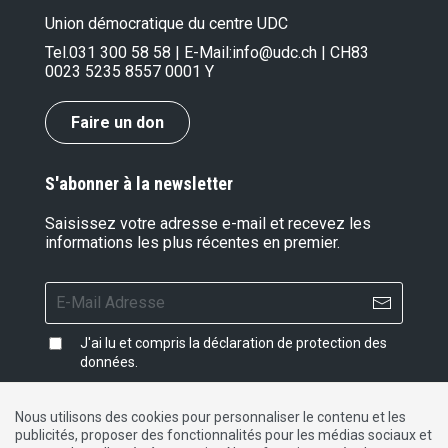
Union démocratique du centre UDC
Tel.
031 300 58 58
| E-Mail:
info@udc.ch
| CH83
0023 5235 8557 0001 Y
Faire un don
S'abonner à la newsletter
Saisissez votre adresse e-mail et recevez les
informations les plus récentes en premier.
J'ai lu et compris la
déclaration de protection des
données
.
Nous utilisons des cookies pour personnaliser le contenu et les
publicités, proposer des fonctionnalités pour les médias sociaux et
Impressum
|
Protection des données
|
Contact