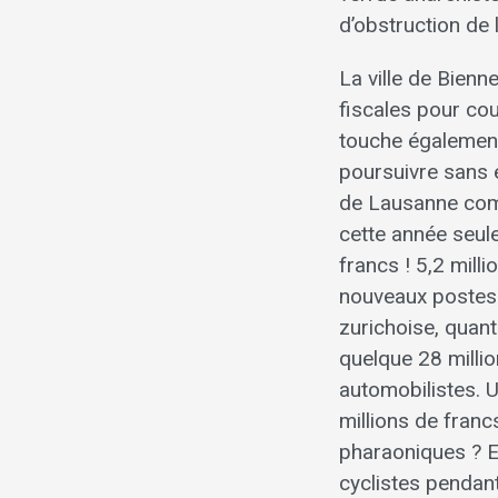
d’obstruction de l
La ville de Bien
fiscales pour couv
touche également
poursuivre sans e
de Lausanne comp
cette année seul
francs ! 5,2 mill
nouveaux postes 
zurichoise, quant 
quelque 28 millio
automobilistes. U
millions de fran
pharaoniques ? En
cyclistes pendan