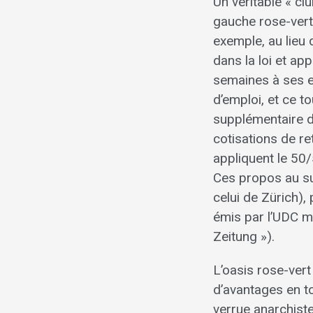
Un véritable « cl
gauche rose-verte
exemple, au lieu
dans la loi et app
semaines à ses e
d’emploi, et ce t
supplémentaire de
cotisations de re
appliquent le 50/5
Ces propos au suj
celui de Zürich),
émis par l’UDC m
Zeitung »).
L’oasis rose-ver
d’avantages en to
verrue anarchiste