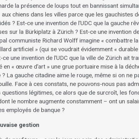
narde la présence de loups tout en bannissant simult
aux chiens dans les villes parce que les gauchistes de
idés ? Est-ce une invention de l’UDC que la gauche rêva
es sur la Bürkiplatz à Zürich ? Est-ce une invention de
ipal communiste Richard Wolff imagine « combattre la 
illard artificiel » (qui se voudrait évidemment « durable
-ce une invention de l’UDC que la ville de Zürich ait tr
 en « œuvre d’art » une grue portuaire mise à la déchet
 La gauche citadine aime le rouge, même si on ne pa
ouille. Face à ces constats, ne pouvons-nous pas adm
uestions légitimes, ce alors que de surcroît, les fonc
– dont le nombre augmente constamment – ont un sala
des employés de banque ?
auvaise gestion