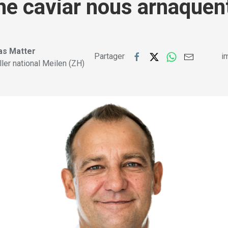
he caviar nous arnaquen
s Matter
Partager
im
ller national Meilen (ZH)