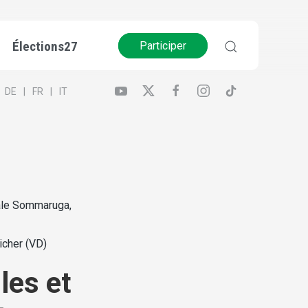
Élections27
Participer
DE
FR
IT
ale Sommaruga,
cher (VD)
les et