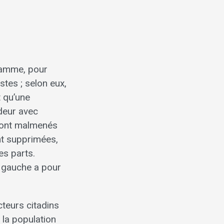
gramme, pour
stes ; selon eux,
t qu’une
rdeur avec
h sont malmenés
nt supprimées,
es parts.
e gauche a pour
ecteurs citadins
à la population