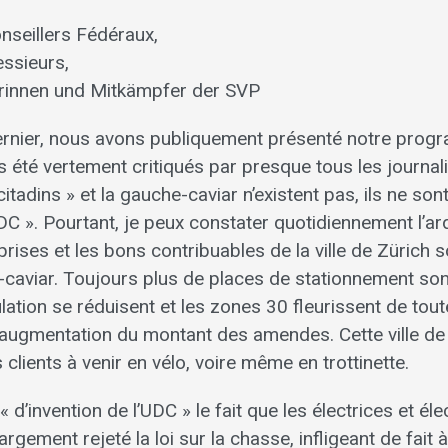
nseillers Fédéraux,
ssieurs,
rinnen und Mitkämpfer der SVP
é dernier, nous avons publiquement présenté notre pro
 été vertement critiqués par presque tous les journali
citadins » et la gauche-caviar n’existent pas, ils ne son
UDC ». Pourtant, je peux constater quotidiennement l’a
eprises et les bons contribuables de la ville de Züric
-caviar. Toujours plus de places de stationnement so
ulation se réduisent et les zones 30 fleurissent de tout
l’augmentation du montant des amendes. Cette ville d
 clients à venir en vélo, voire même en trottinette.
« d’invention de l’UDC » le fait que les électrices et él
rgement rejeté la loi sur la chasse, infligeant de fait 