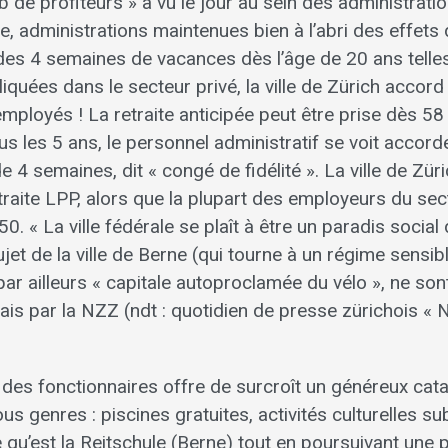
ub de profiteurs » a vu le jour au sein des administratio
, administrations maintenues bien à l’abri des effets d
 des 4 semaines de vacances dès l’âge de 20 ans tell
liquées dans le secteur privé, la ville de Zürich accord
mployés ! La retraite anticipée peut être prise dès 58
ous les 5 ans, le personnel administratif se voit accor
 4 semaines, dit « congé de fidélité ». La ville de Zü
traite LPP, alors que la plupart des employeurs du sec
0. « La ville fédérale se plaît à être un paradis social 
et de la ville de Berne (qui tourne à un régime sensib
 par ailleurs « capitale autoproclamée du vélo », ne s
ais par la NZZ (ndt : quotidien de presse zürichois «
t des fonctionnaires offre de surcroît un généreux cat
us genres : piscines gratuites, activités culturelles s
 qu’est la Reitschule (Berne) tout en poursuivant une p