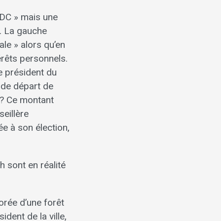
UDC » mais une
s. La gauche
ale » alors qu’en
érêts personnels.
e président du
é de départ de
 ? Ce montant
seillère
e à son élection,
h sont en réalité
orée d’une forêt
ident de la ville,