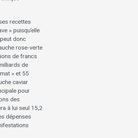
ses recettes
ave » puisqu’elle
 peut donc
gauche rose-verte
lions de francs
illiards de
imat » et 55
uche caviar
incipale pour
ions des
a à lui seul 15,2
ces dépenses
nifestations