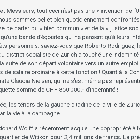
 Messieurs, tout ceci n’est pas une « invention de l’
le nous sommes bel et bien quotidiennement confronté
se de parler du « bien commun » et de la « justice soci
nt qu’une bande d’égoïstes qui ne pensent qu’à leurs int
érêts personnels, saviez-vous que Roberto Rodriguez, l
du district socialiste de Zürich a touché une indemnit
la suite de son départ volontaire vers un autre emploi
 de salaire ordinaire à cette fonction ! Quant à la Con
iste Claudia Nielsen, qui ne s’est même pas représenté
quette somme de CHF 850’000.- d’indemnité !
ée, les ténors de la gauche citadine de la ville de Züric
ar la vie à la campagne.
chard Wolff a récemment acquis une copropriété à l’
quartier de Witikon pour 2,4 millions de francs. La prés