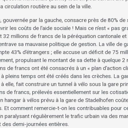
a circulation routière au sein de la ville.
ne, gouvernée par la gauche, consacre près de 80% de 
rir les coûts de l’aide sociale ! Mais ce n’est « pas gr
 32 millions de francs de la péréquation cantonale et
ntrave sa mauvaise politique de gestion. La ville de 
te 43% d’étrangers ; elle accuse un déficit de 75 mil
ement, propulsant le montant de sa dette à quelque 2 m
ions de francs ont été consacrés à un « plan d’action cl
à pleins temps ont été créés dans les crèches. La ga
à elle, fait construire un tunnel à vélo sous la gare pr
ns de francs, prélevés essentiellement sur les cotisat
n hangar à vélos prévu à la gare de Stadelhofen coûter
cs. Et comment remercie-t-on les contribuables pour 
 paralysant régulièrement le trafic urbain via des ma
t des demi-journées entières.