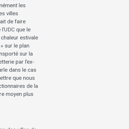
anément les
s villes
it de faire
 l’UDC que le
chaleur estivale
 » sur le plan
ansporté sur la
terie par l’ex-
rle dans le cas
ettre que nous
tionnaires de la
ire moyen plus