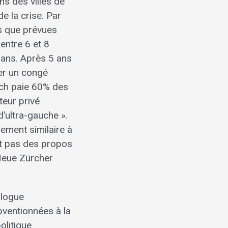
ns des villes de
e la crise. Par
es que prévues
 entre 6 et 8
 ans. Après 5 ans
der un congé
rich paie 60% des
teur privé
d’ultra-gauche ».
lement similaire à
ont pas des propos
 Neue Zürcher
alogue
ubventionnées à la
olitique