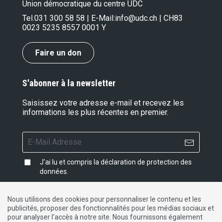
Union démocratique du centre UDC
Tel.
031 300 58 58
| E-Mail:
info@udc.ch
| CH83
0023 5235 8557 0001 Y
Faire un don
S'abonner à la newsletter
Saisissez votre adresse e-mail et recevez les
informations les plus récentes en premier.
J'ai lu et compris la
déclaration de protection des
données
.
Nous utilisons des cookies pour personnaliser le contenu et les
publicités, proposer des fonctionnalités pour les médias sociaux et
Impressum
|
Protection des données
|
Contact
pour analyser l'accès à notre site. Nous fournissons également