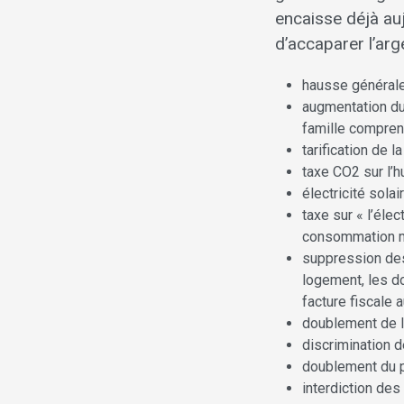
encaisse déjà auj
d’accaparer l’arg
hausse général
augmentation du 
famille compren
tarification de 
taxe CO2 sur l’
électricité sola
taxe sur « l’élec
consommation 
suppression des
logement, les d
facture fiscale 
doublement de la
discrimination 
doublement du pr
interdiction des