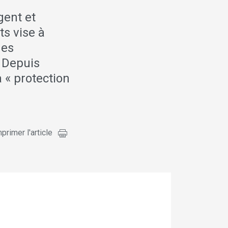
gent et
ts vise à
des
. Depuis
a « protection
primer l'article