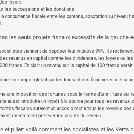
des loyers
sur les successions et les donations
a concurrence fiscale entre les cantons, adaptation au niveau f
s
as les seuls projets fiscaux excessifs de la gauche é
cialistes viennent de déposer leur initiative 99%. Ils réclament
es revenus en capital comme les dividendes, les loyers ou les in
00 francs. En clair: un revenu sur le capital de 100 francs serait
duire un « impôt global sur les transactions financières » et un i
lame une imposition des fortunes sous la forme d’une « taxe sur l
te aussi introduire un impôt à la source pour tous les revenus, c
utorités fiscales auraient un accès direct à tous les revenus des
raient directement prélever les impôts du revenu.
le et piller: voilà comment les socialistes et les Verts 