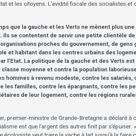
tat et les citoyens. L’avidité fiscale des socialistes et
mps que la gauche et les Verts ne mènent plus une 
Ils se contentent de servir une petite clientèle de
’organisations proches du gouvernement, de gens 
ble et habitant dans les centres urbains des logem
r l’Etat. La politique de la gauche et des Verts es
a classe moyenne et contre la population laborieus
es hommes à revenu modeste, contre les salariés, 
re les familles, contre les épargnants, contre les pe
iétaires de leur logement, contre les régions rurale
r, premier-ministre de Grande-Bretagne a déclaré à c
lisme est que l’argent des autres finit par s’épuiser. 
e écologiste veut traire la vache à lait jusqu’à la faire 