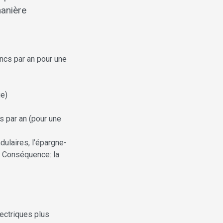
manière
ancs par an pour une
ge)
cs par an (pour une
ulaires, l’épargne-
. Conséquence: la
lectriques plus