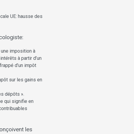
iscale UE: hausse des
cologiste:
 une imposition à
térêts à partir d’un
 frappé d’un impôt
mpôt sur les gains en
es dépôts ».
e qui signifie en
 contribuables
conçoivent les