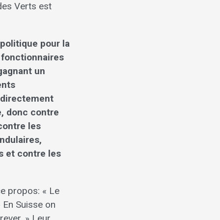
 des Verts est
politique pour la
 fonctionnaires
gagnant un
ents
t directement
e, donc contre
contre les
ndulaires,
s et contre les
e propos: « Le
» En Suisse on
crever. » Leur