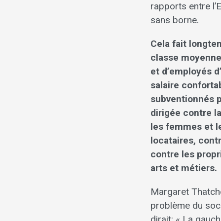
rapports entre l’E
sans borne.
Cela fait longte
classe moyenne. 
et d’employés d
salaire conforta
subventionnés pa
dirigée contre l
les femmes et l
locataires, cont
contre les propr
arts et métiers.
Margaret Thatche
problème du socia
dirait: « La gauch