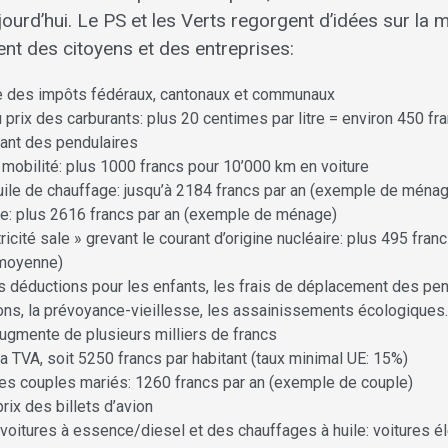
ourd’hui. Le PS et les Verts regorgent d’idées sur la 
ent des citoyens et des entreprises:
e des impôts fédéraux, cantonaux et communaux
prix des carburants: plus 20 centimes par litre = environ 450 fr
ant des pendulaires
la mobilité: plus 1000 francs pour 10’000 km en voiture
huile de chauffage: jusqu’à 2184 francs par an (exemple de ména
ire: plus 2616 francs par an (exemple de ménage)
tricité sale » grevant le courant d’origine nucléaire: plus 495 fran
moyenne)
 déductions pour les enfants, les frais de déplacement des pend
ons, la prévoyance-vieillesse, les assainissements écologiques
augmente de plusieurs milliers de francs
 TVA, soit 5250 francs par habitant (taux minimal UE: 15%)
des couples mariés: 1260 francs par an (exemple de couple)
ix des billets d’avion
 voitures à essence/diesel et des chauffages à huile: voitures é