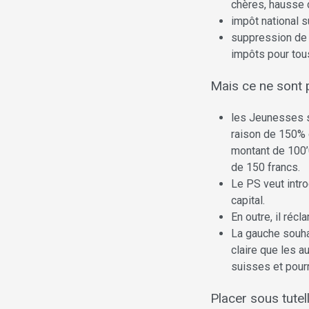
chères, hausse 
impôt national 
suppression de l
impôts pour tou
Mais ce ne sont p
les Jeunesses so
raison de 150% d
montant de 100’0
de 150 francs.
Le PS veut intro
capital.
En outre, il réc
La gauche souhai
claire que les a
suisses et pour
Placer sous tutel