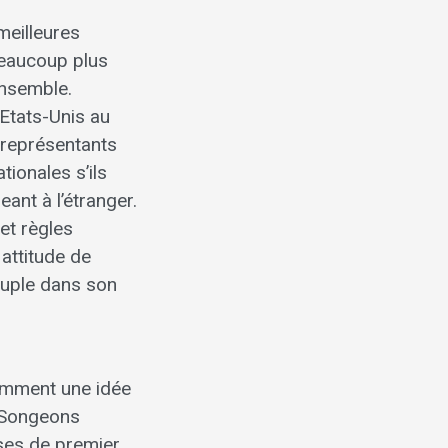
meilleures
 beaucoup plus
ensemble.
Etats-Unis au
 représentants
ionales s’ils
ant à l’étranger.
et règles
attitude de
euple dans son
uemment une idée
. Songeons
ses de premier