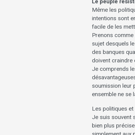
Le peuple résis
Même les politiq
intentions sont e
facile de les me
Prenons comme ex
sujet desquels l
des banques quan
doivent craindre 
Je comprends les
désavantageuses 
soumission leur 
ensemble ne se l
Les politiques e
Je suis souvent 
bien plus précise
simplement aux p