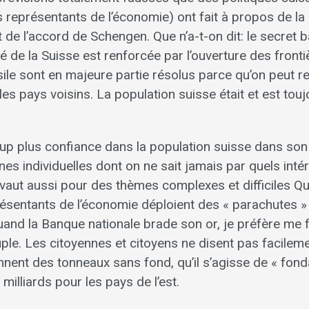
s représentants de l’économie) ont fait à propos de la l
de l’accord de Schengen. Que n’a-t-on dit: le secret b
té de la Suisse est renforcée par l’ouverture des fronti
ile sont en majeure partie résolus parce qu’on peut r
es pays voisins. La population suisse était et est to
up plus confiance dans la population suisse dans so
s individuelles dont on ne sait jamais par quels intér
t vaut aussi pour des thèmes complexes et difficiles 
résentants de l’économie déploient des « parachutes »
and la Banque nationale brade son or, je préfère me fi
uple. Les citoyennes et citoyens ne disent pas facilem
nnent des tonneaux sans fond, qu’il s’agisse de « fon
 milliards pour les pays de l’est.