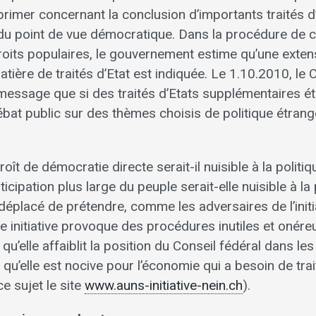
rimer concernant la conclusion d’importants traités d’E
 du point de vue démocratique. Dans la procédure de c
roits populaires, le gouvernement estime qu’une exten
ière de traités d’Etat est indiquée. Le 1.10.2010, le 
message que si des traités d’Etats supplémentaires é
bat public sur des thèmes choisis de politique étrang
oît de démocratie directe serait-il nuisible à la politi
icipation plus large du peuple serait-elle nuisible à la 
 déplacé de prétendre, comme les adversaires de l’initi
te initiative provoque des procédures inutiles et onéreu
 qu’elle affaiblit la position du Conseil fédéral dans le
t qu’elle est nocive pour l’économie qui a besoin de trai
ce sujet le site
www.auns-initiative-nein.ch
).