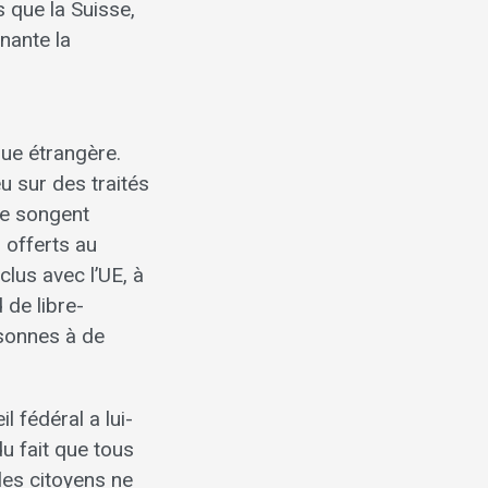
 que la Suisse,
nante la
ique étrangère.
u sur des traités
ive songent
 offerts au
clus avec l’UE, à
 de libre-
rsonnes à de
l fédéral a lui-
u fait que tous
les citoyens ne