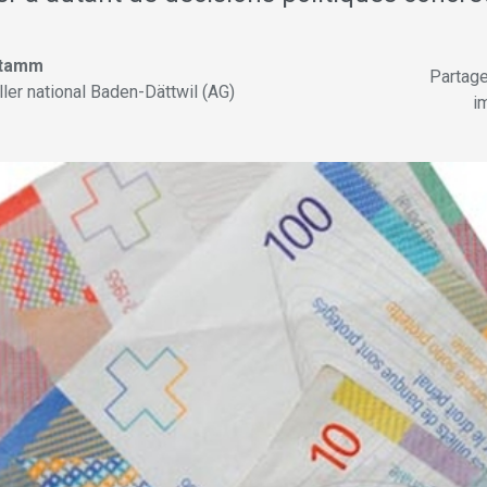
Stamm
Partag
ller national Baden-Dättwil (AG)
im