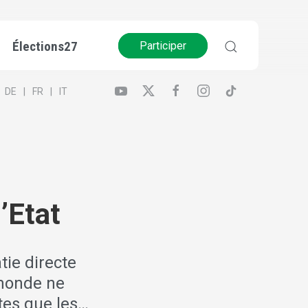
Élections27
Participer
DE
FR
IT
d’Etat
ie directe
monde ne
ètes que les…