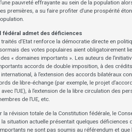
une pauvreté effrayante au sein de la population alors
s premières, a su faire profiter d’une prospérité éton
opulation.
 fédéral admet des déficiences
es traités d’Etat renforce la démocratie directe en polit
sormais des votes populaires aient obligatoirement lie
 des « domaines importants ». Les auteurs de l’initiat
portants accords de double imposition, à des crédits
nternational, à l’extension des accords bilatéraux con
rds de libre-échange (par exemple, le projet d’accord
avec l’UE), à l’extension de la libre circulation des pe
embres de l’UE, etc.
la révision totale de la Constitution fédérale, le Consei
a situation actuelle présentait quelques déficiences d
t importants ne sont pas soumis au référendum et que 