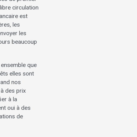
ibre circulation
ancaire est
ères, les
envoyer les
ujours beaucoup
n ensemble que
êts elles sont
Quand nos
 à des prix
er à la
ent oui à des
dations de