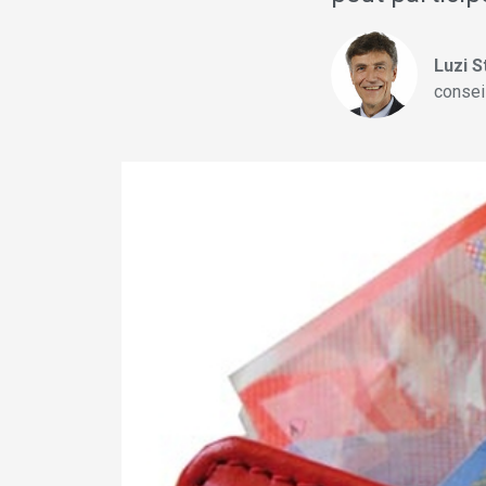
Luzi 
consei