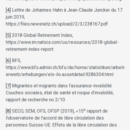
[4]
Lettre de Johannes Hahn à Jean-Claude Juncker du 17
juin 2019,
https://files.newsnetz.ch/upload//2/3/238167.pdf
[5]
2018 Global Retirement Index,
https://www.im.natixis.com/us/resources/2018-global-
retirement-index-report
[6]
BFS,
https://www.bfs.admin.ch/bfs/de/home/statistiken/arbeit-
erwerb/erhebungen/els-ilo.assetdetail.9286304.html
[7]
Migrantes et migrants dans l’assurance-invalidité.
Couches sociales, état de santé et risque d’invalidité,
rapport de recherche no 2/10
e
[8]
SECO, SEM, OFS, OFSP (2019), «15
rapport de
l’observatoire de l’accord de libre circulation des
personnes Suisse-UE. Effets de la libre circulation des