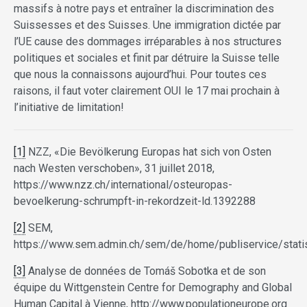
massifs à notre pays et entraîner la discrimination des
Suissesses et des Suisses. Une immigration dictée par
l’UE cause des dommages irréparables à nos structures
politiques et sociales et finit par détruire la Suisse telle
que nous la connaissons aujourd’hui. Pour toutes ces
raisons, il faut voter clairement OUI le 17 mai prochain à
l’initiative de limitation!
[1]
NZZ, «Die Bevölkerung Europas hat sich von Osten
nach Westen verschoben», 31 juillet 2018,
https://www.nzz.ch/international/osteuropas-
bevoelkerung-schrumpft-in-rekordzeit-ld.1392288
[2]
SEM,
https://www.sem.admin.ch/sem/de/home/publiservice/statist
[3]
Analyse de données de Tomáš Sobotka et de son
équipe du Wittgenstein Centre for Demography and Global
Human Capital à Vienne, http://www.populationeurope.org