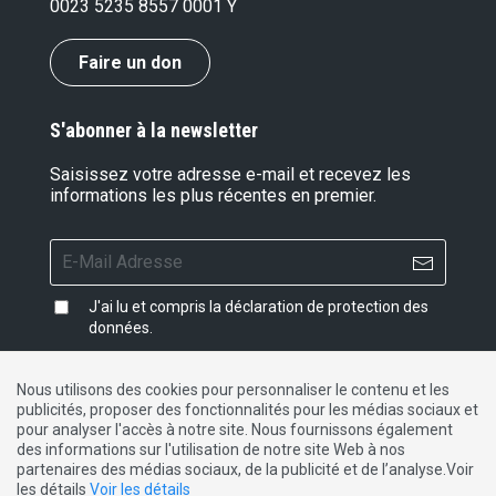
0023 5235 8557 0001 Y
Faire un don
S'abonner à la newsletter
Saisissez votre adresse e-mail et recevez les
informations les plus récentes en premier.
J'ai lu et compris la
déclaration de protection des
données
.
Nous utilisons des cookies pour personnaliser le contenu et les
publicités, proposer des fonctionnalités pour les médias sociaux et
Impressum
|
Protection des données
|
Contact
pour analyser l'accès à notre site. Nous fournissons également
des informations sur l'utilisation de notre site Web à nos
partenaires des médias sociaux, de la publicité et de l’analyse.Voir
DE
FR
IT
les détails
Voir les détails