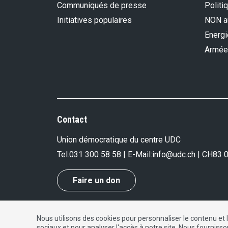
Communiqués de presse
Politi
Initiatives populaires
NON au
Energi
Armée
Contact
Union démocratique du centre UDC
Tel.
031 300 58 58
| E-Mail:
info@udc.ch
| CH83 
Faire un don
Nous utilisons des cookies pour personnaliser le contenu et 
Impressum
|
Protection des données
|
Contact
sociaux et pour analyser l'accès à notre site. Nous fourniss