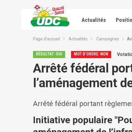
Actualités
Positi
Page d’accueil
Actualités
Campagnes
Ar
RÉSULTAT: OUI
MOT D’ORDRE: NON
Votati
Arrêté fédéral po
l’aménagement de l
Arrêté fédéral portant règleme
Initiative populaire "Po