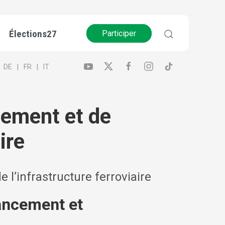
Élections27
Participer
DE
FR
IT
cement et de
ire
l’infrastructure ferroviaire
nancement et