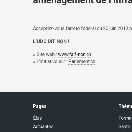
aménagement de l’infra
Acceptez-vous l’arrêté fédéral du 20 juin 2013 p
L’UDC DIT NON !
» Site web :
www.faif-non.ch
» L’initiative sur :
Parlement.ch
Pages
Thèm
Élus
Format
Actualités
Santé