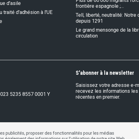
Plus de 60'000 migrants forc
que d'asile
frontière espagnole ;…
 traité d'adhésion à l'UE
Tell, liberté, neutralité: Notr
depuis 1291
e
Le grand mensonge de la lib
circulation
S'abonner à la newsletter
Saisissez votre adresse e-ma
recevez les informations les
0023 5235 8557 0001 Y
récentes en premier.
les publicités, proposer des fonctionnalités pour les médias
DE
FR
IT
ons également des informations sur l'utilisation de notre site Web